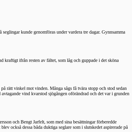
Två seglingar kunde genomföras under vardera tre dagar. Gynnsamma
 kraftigt ifrån resten av fältet, som låg och guppade i det sköna
 på rätt vinkel mot vinden. Många sågs få tvära stopp och stod sedan
d avtagande vind kvarstod sjögången oförändrad och det var i grunden
rsson och Bengt Jarfelt, som med sina besättningar förberedde
 blev också dessa båda duktiga seglare som i slutskedet aspirerade på