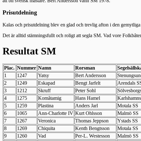
att bli svensk mästare. Bert Andersson vann SM 1978.
Prisutdelning
Kalas och prisutdelning blev en glad och trevlig afton i den gemytl
Det är alltid stämningsfullt och roligt att segla SM. Vad vore Folkbåte
Resultat SM
Plac.
Nummer
Namn
Rorsman
Segelsälls
1
1247
Yatsy
Bert Andersson
Stenungsun
2
1249
Eskapad
Bengt Jarfelt
Arendals S
3
1212
Skruff
Peter Sohl
Sölvesborg
4
1275
Komåtamig
Hans Hamel
Karlshamns
5
1259
Plastina
Anders Jarl
Motala SS
6
1065
Ann-Charlotte IV
Kurt Ohlsson
Malmö SS
7
1267
Veronica
Thomas Jeppson
Ystads SS
8
1269
Chiquita
Kenth Bengtsson
Motala SS
9
1260
Vad
Per-L. Westesson
Malmö SS