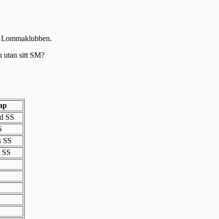
iga Lommaklubben.
n utan sitt SM?
kap
d SS
S
s SS
 SS