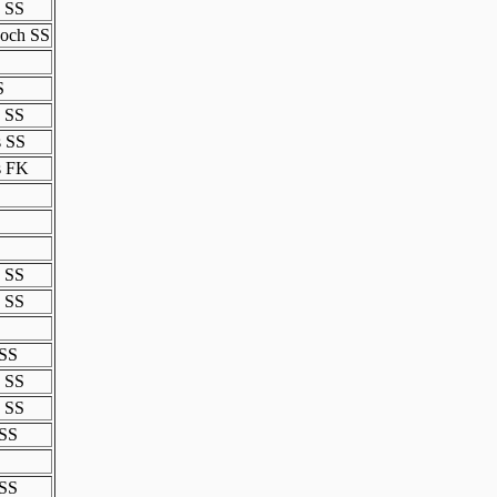
 SS
 och SS
S
 SS
s SS
s FK
 SS
 SS
 SS
 SS
 SS
 SS
 SS