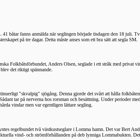
 41 båtar fanns anmälda när seglingen började tisdagen den 18 juli. 
erskapet på tre dagar. Detta måste anses som ett bra sätt att segla SM.
ka Folkbåtsförbundet, Anders Olsen, seglade i ett stråk med privat vind
blev det riktigt spännande.
uerligt "skvalpig" sjögång. Denna gjorde det svårt att hålla folkbåten
. Sådant tar på nerverna hos rorsman och besättning. Under perioder me
rda vindar men var egentligen lättare segling.
yntes regelbundet två västkustseglare i Lomma hamn. Det var Bert Ande
m aktuella vind- och strömförhållanden på deb lynniga Lommabukten. Det