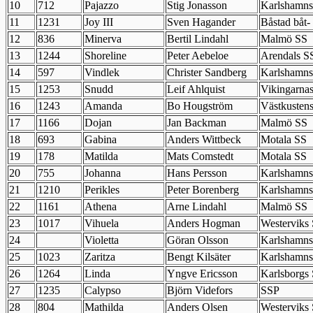
10
712
Pajazzo
Stig Jonasson
Karlshamns
11
1231
Joy III
Sven Hagander
Båstad båt-
12
836
Minerva
Bertil Lindahl
Malmö SS
13
1244
Shoreline
Peter Aebeloe
Arendals S
14
597
Vindlek
Christer Sandberg
Karlshamns
15
1253
Snudd
Leif Ahlquist
Vikingarna
16
1243
Amanda
Bo Hougström
Västkusten
17
1166
Dojan
Jan Backman
Malmö SS
18
693
Gabina
Anders Wittbeck
Motala SS
19
178
Matilda
Mats Comstedt
Motala SS
20
755
Johanna
Hans Persson
Karlshamns
21
1210
Perikles
Peter Borenberg
Karlshamns
22
1161
Athena
Arne Lindahl
Malmö SS
23
1017
Vihuela
Anders Hogman
Westerviks
24
Violetta
Göran Olsson
Karlshamns
25
1023
Zaritza
Bengt Kilsäter
Karlshamns
26
1264
Linda
Yngve Ericsson
Karlsborgs
27
1235
Calypso
Björn Videfors
SSP
28
804
Mathilda
Anders Olsen
Westerviks