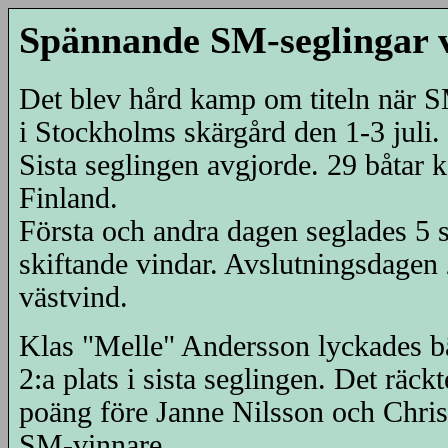
Spännande SM-seglingar 
Det blev hård kamp om titeln när 
i Stockholms skärgård den 1-3 juli.
Sista seglingen avgjorde. 29 båtar ko
Finland.
Första och andra dagen seglades 5 se
skiftande vindar. Avslutningsdagen 
västvind.
Klas "Melle" Andersson lyckades bä
2:a plats i sista seglingen. Det räck
poäng före Janne Nilsson och Christ
SM-vinnare.