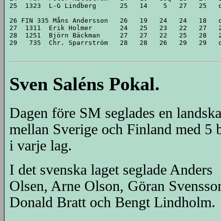
25  1323  L-G Lindberg      25   14    5   27   25   d
26 FIN 335 Måns Andersson   26   19   24   24   18   d
27  1311  Erik Holmer       24   25   23   22   27   2
28  1251  Björn Bäckman     27   27   22   25   28   2
29   735  Chr. Sparrström   28   28   26   29   29   d
Sven Saléns Pokal.
Dagen före SM seglades en landsk
mellan Sverige och Finland med 5 b
i varje lag.
I det svenska laget seglade Anders
Olsen, Arne Olson, Göran Svensso
Donald Bratt och Bengt Lindholm.