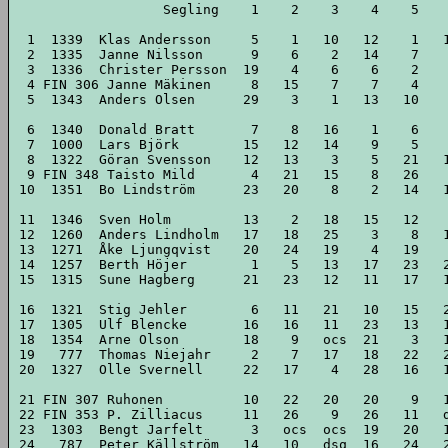
                  Segling    1    2    3    4    5    
 1  1339  Klas Andersson     5    1   10   12    1   1
 2  1335  Janne Nilsson      9    6    2   14    7    
 3  1336  Christer Persson  19    4    6    6    2    
 4 FIN 306 Janne Mäkinen     8   15    7    7    4    
 5  1343  Anders Olsen      29    3    1   13   10    
 6  1340  Donald Bratt       7    8   16    1    6    
 7  1000  Lars Björk        15   12   14    9    5    
 8  1322  Göran Svensson    12   13    3    5   21   1
 9 FIN 348 Taisto Mild       4   21   15    8   26    
10  1351  Bo Lindström      23   20    8    2   14   1
11  1346  Sven Holm         13    2   18   15   12    
12  1260  Anders Lindholm   17   18   25    3    8   1
13  1271  Åke Ljungqvist    20   24   19    4   19    
14  1257  Berth Höjer        1    5   13   17   23   2
15  1315  Sune Hagberg      21   23   12   11   17   1
16  1321  Stig Jehler        6   11   21   10   15   2
17  1305  Ulf Blencke       16   16   11   23   13   1
18  1354  Arne Olson        18    9   ocs  21    3   1
19   777  Thomas Niejahr     2    7   17   18   22   2
20  1327  Olle Svernell     22   17    4   28   16   1
21 FIN 307 Ruhonen          10   22   20   20    9   1
22 FIN 353 P. Zilliacus     11   26    9   26   11   d
23  1303  Bengt Jarfelt      3   ocs  ocs  19   20   1
24   787  Peter Källström   14   10   dsq  16   24   2