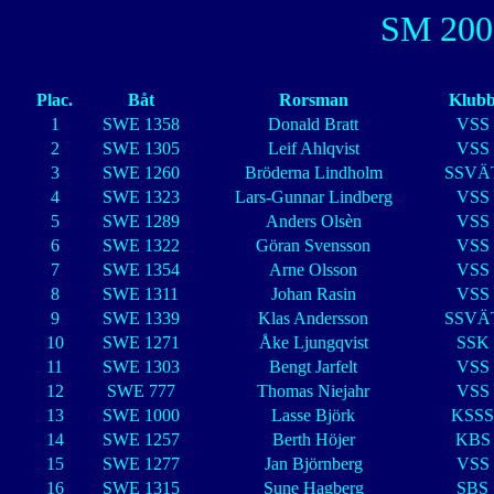
SM 2001
Plac.
Båt
Rorsman
Klub
1
SWE 1358
Donald Bratt
VSS
2
SWE 1305
Leif Ahlqvist
VSS
3
SWE 1260
Bröderna Lindholm
SSVÄ
4
SWE 1323
Lars-Gunnar Lindberg
VSS
5
SWE 1289
Anders Olsèn
VSS
6
SWE 1322
Göran Svensson
VSS
7
SWE 1354
Arne Olsson
VSS
8
SWE 1311
Johan Rasin
VSS
9
SWE 1339
Klas Andersson
SSVÄ
10
SWE 1271
Åke Ljungqvist
SSK
11
SWE 1303
Bengt Jarfelt
VSS
12
SWE 777
Thomas Niejahr
VSS
13
SWE 1000
Lasse Björk
KSSS
14
SWE 1257
Berth Höjer
KBS
15
SWE 1277
Jan Björnberg
VSS
16
SWE 1315
Sune Hagberg
SBS