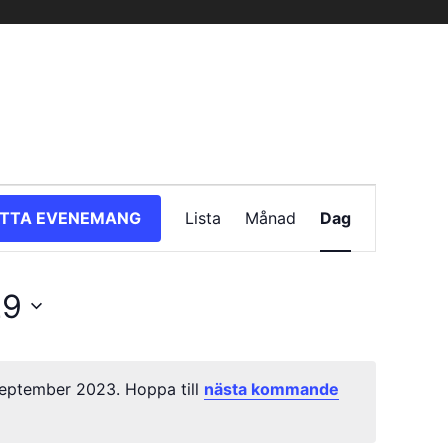
Evenemang
ITTA EVENEMANG
Lista
Månad
Dag
vynavigering
29
eptember 2023. Hoppa till
nästa kommande
Notis