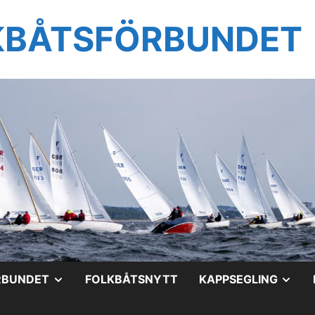
KBÅTSFÖRBUNDET
VISA
VIS
RBUNDET
FOLKBÅTSNYTT
KAPPSEGLING
UNDERMENY
UN