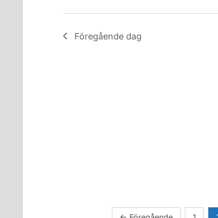
Föregående dag
Sidnumrering
←
Föregående
1