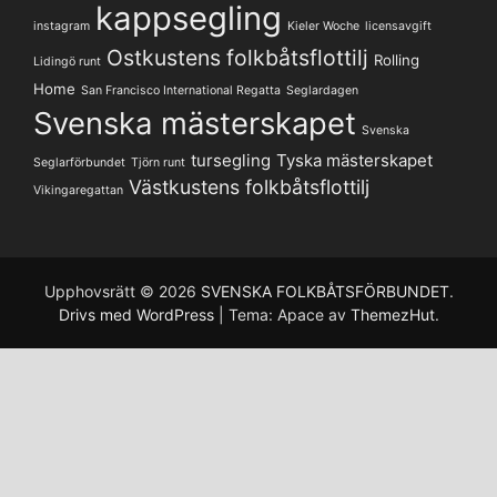
kappsegling
instagram
Kieler Woche
licensavgift
Ostkustens folkbåtsflottilj
Rolling
Lidingö runt
Home
San Francisco International Regatta
Seglardagen
Svenska mästerskapet
Svenska
tursegling
Tyska mästerskapet
Seglarförbundet
Tjörn runt
Västkustens folkbåtsflottilj
Vikingaregattan
Upphovsrätt © 2026
SVENSKA FOLKBÅTSFÖRBUNDET
.
Drivs med WordPress
|
Tema: Apace av
ThemezHut
.