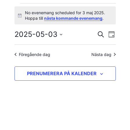
Evenemang
No evenemang scheduled for 3 maj 2025.
Notis
Hoppa till
nästa kommande evenemang
.
för
2025-05-03
Evene
Evenema
SÖK
3
DAG
vynavig
Välj
Search
maj
datum.
and
Föregående dag
Nästa dag
2025
Views
PRENUMERERA PÅ KALENDER
Navigatio