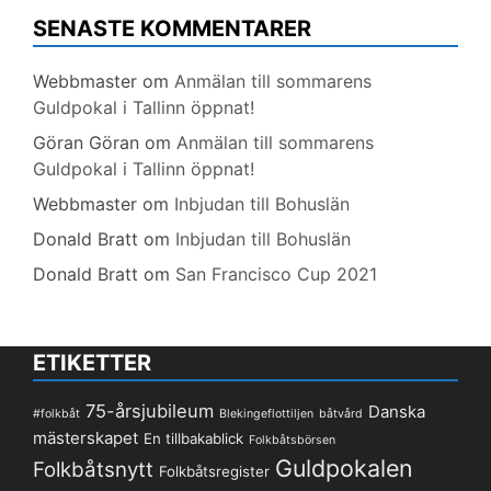
SENASTE KOMMENTARER
Webbmaster
om
Anmälan till sommarens
Guldpokal i Tallinn öppnat!
Göran Göran
om
Anmälan till sommarens
Guldpokal i Tallinn öppnat!
Webbmaster
om
Inbjudan till Bohuslän
Donald Bratt
om
Inbjudan till Bohuslän
Donald Bratt
om
San Francisco Cup 2021
ETIKETTER
75-årsjubileum
Danska
#folkbåt
Blekingeflottiljen
båtvård
mästerskapet
En tillbakablick
Folkbåtsbörsen
Guldpokalen
Folkbåtsnytt
Folkbåtsregister