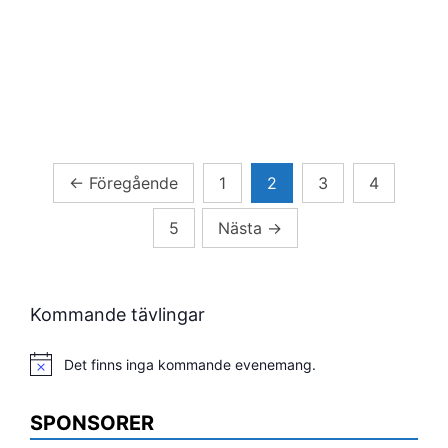
Sidnumrering
←
Föregående
1
2
3
4
för
5
Nästa
→
inlägg
Kommande tävlingar
Det finns inga kommande evenemang.
Notis
SPONSORER