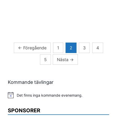
Sidnumrering
←
Föregående
1
2
3
4
för
5
Nästa
→
inlägg
Kommande tävlingar
Det finns inga kommande evenemang.
Notis
SPONSORER