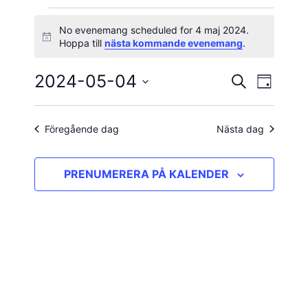
Evenemang
No evenemang scheduled for 4 maj 2024.
Notis
Hoppa till
nästa kommande evenemang
.
för
2024-05-04
Evene
Evenema
SÖK
4
DAG
vynavig
Välj
Search
maj
datum.
and
Föregående dag
Nästa dag
2024
Views
PRENUMERERA PÅ KALENDER
Navigatio