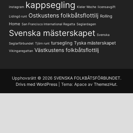
kappsegling
instagram
Kieler Woche
licensavgift
Ostkustens folkbåtsflottilj
Rolling
Lidingö runt
Home
San Francisco International Regatta
Seglardagen
Svenska mästerskapet
Svenska
tursegling
Tyska mästerskapet
Seglarförbundet
Tjörn runt
Västkustens folkbåtsflottilj
Vikingaregattan
Upphovsrätt © 2026
SVENSKA FOLKBÅTSFÖRBUNDET
.
Drivs med WordPress
|
Tema: Apace av
ThemezHut
.