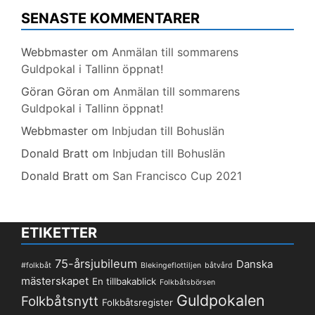
SENASTE KOMMENTARER
Webbmaster
om
Anmälan till sommarens
Guldpokal i Tallinn öppnat!
Göran Göran
om
Anmälan till sommarens
Guldpokal i Tallinn öppnat!
Webbmaster
om
Inbjudan till Bohuslän
Donald Bratt
om
Inbjudan till Bohuslän
Donald Bratt
om
San Francisco Cup 2021
ETIKETTER
75-årsjubileum
Danska
#folkbåt
Blekingeflottiljen
båtvård
mästerskapet
En tillbakablick
Folkbåtsbörsen
Guldpokalen
Folkbåtsnytt
Folkbåtsregister