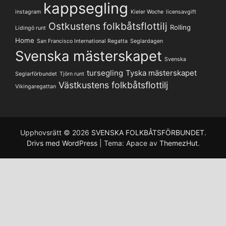
kappsegling
instagram
Kieler Woche
licensavgift
Ostkustens folkbåtsflottilj
Rolling
Lidingö runt
Home
San Francisco International Regatta
Seglardagen
Svenska mästerskapet
Svenska
tursegling
Tyska mästerskapet
Seglarförbundet
Tjörn runt
Västkustens folkbåtsflottilj
Vikingaregattan
Upphovsrätt © 2026
SVENSKA FOLKBÅTSFÖRBUNDET
.
Drivs med WordPress
|
Tema: Apace av
ThemezHut
.