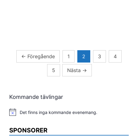
Sidnumrering
←
Föregående
1
2
3
4
för
5
Nästa
→
inlägg
Kommande tävlingar
Det finns inga kommande evenemang.
Notis
SPONSORER