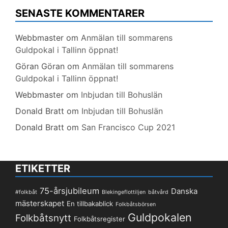
SENASTE KOMMENTARER
Webbmaster
om
Anmälan till sommarens
Guldpokal i Tallinn öppnat!
Göran Göran
om
Anmälan till sommarens
Guldpokal i Tallinn öppnat!
Webbmaster
om
Inbjudan till Bohuslän
Donald Bratt
om
Inbjudan till Bohuslän
Donald Bratt
om
San Francisco Cup 2021
ETIKETTER
75-årsjubileum
Danska
#folkbåt
Blekingeflottiljen
båtvård
mästerskapet
En tillbakablick
Folkbåtsbörsen
Guldpokalen
Folkbåtsnytt
Folkbåtsregister