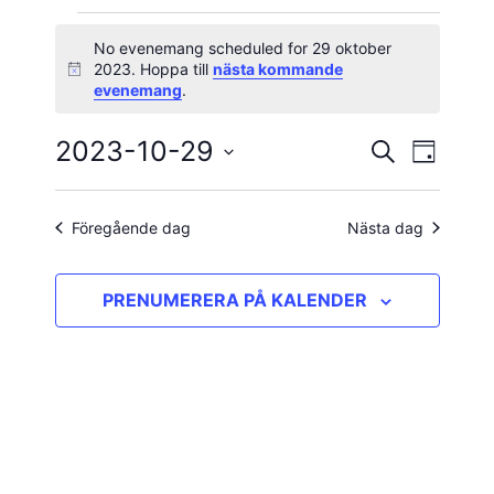
Evenemang
No evenemang scheduled for 29 oktober
2023. Hoppa till
nästa kommande
Notis
för
evenemang
.
29
2023-10-29
Evene
Evenema
SÖK
DAG
vynavig
Välj
oktober
Search
datum.
and
Föregående dag
Nästa dag
2023
Views
PRENUMERERA PÅ KALENDER
Navigatio