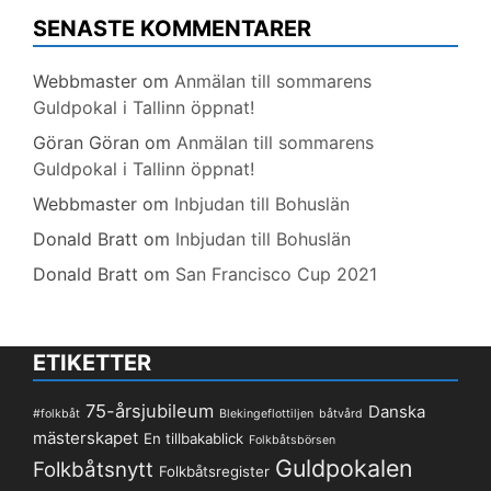
SENASTE KOMMENTARER
Webbmaster
om
Anmälan till sommarens
Guldpokal i Tallinn öppnat!
Göran Göran
om
Anmälan till sommarens
Guldpokal i Tallinn öppnat!
Webbmaster
om
Inbjudan till Bohuslän
Donald Bratt
om
Inbjudan till Bohuslän
Donald Bratt
om
San Francisco Cup 2021
ETIKETTER
75-årsjubileum
Danska
#folkbåt
Blekingeflottiljen
båtvård
mästerskapet
En tillbakablick
Folkbåtsbörsen
Guldpokalen
Folkbåtsnytt
Folkbåtsregister