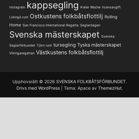
kappsegling
instagram
Kieler Woche
licensavgift
Ostkustens folkbåtsflottilj
Rolling
Lidingö runt
Home
San Francisco International Regatta
Seglardagen
Svenska mästerskapet
Svenska
tursegling
Tyska mästerskapet
Seglarförbundet
Tjörn runt
Västkustens folkbåtsflottilj
Vikingaregattan
Upphovsrätt © 2026
SVENSKA FOLKBÅTSFÖRBUNDET
.
Drivs med WordPress
|
Tema: Apace av
ThemezHut
.