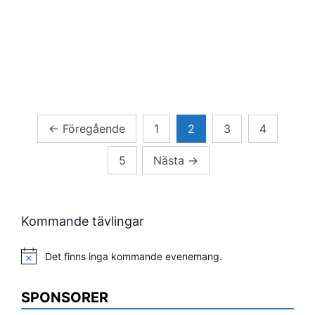
Sidnumrering
←
Föregående
1
2
3
4
för
5
Nästa
→
inlägg
Kommande tävlingar
Det finns inga kommande evenemang.
Notis
SPONSORER