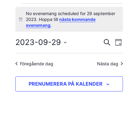
Evenemang
No evenemang scheduled for 29 september
2023. Hoppa till
nästa kommande
Notis
för
evenemang
.
29
2023-09-29
Evene
Evenema
SÖK
DAG
vynavig
Välj
september
Search
datum.
and
Föregående dag
Nästa dag
2023
Views
PRENUMERERA PÅ KALENDER
Navigatio