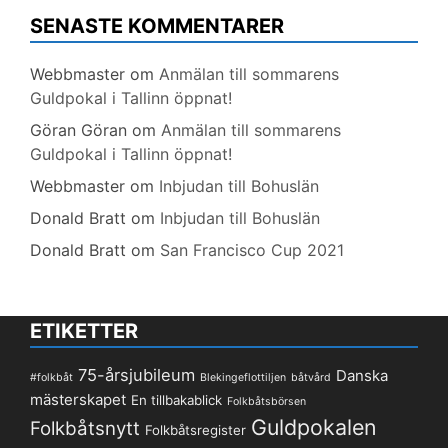
SENASTE KOMMENTARER
Webbmaster
om
Anmälan till sommarens
Guldpokal i Tallinn öppnat!
Göran Göran
om
Anmälan till sommarens
Guldpokal i Tallinn öppnat!
Webbmaster
om
Inbjudan till Bohuslän
Donald Bratt
om
Inbjudan till Bohuslän
Donald Bratt
om
San Francisco Cup 2021
ETIKETTER
75-årsjubileum
Danska
#folkbåt
Blekingeflottiljen
båtvård
mästerskapet
En tillbakablick
Folkbåtsbörsen
Guldpokalen
Folkbåtsnytt
Folkbåtsregister