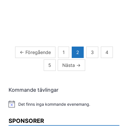
Sidnumrering
←
Föregående
1
2
3
4
för
5
Nästa
→
inlägg
Kommande tävlingar
Det finns inga kommande evenemang.
Notis
SPONSORER