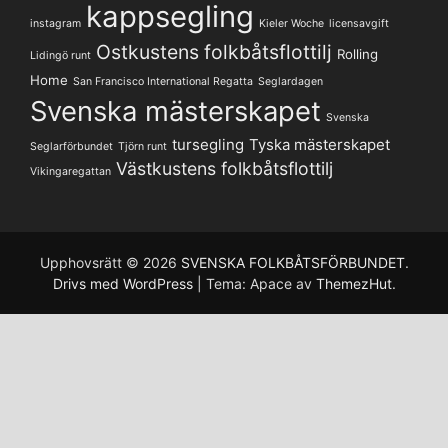
kappsegling
instagram
Kieler Woche
licensavgift
Ostkustens folkbåtsflottilj
Rolling
Lidingö runt
Home
San Francisco International Regatta
Seglardagen
Svenska mästerskapet
Svenska
tursegling
Tyska mästerskapet
Seglarförbundet
Tjörn runt
Västkustens folkbåtsflottilj
Vikingaregattan
Upphovsrätt © 2026
SVENSKA FOLKBÅTSFÖRBUNDET
.
Drivs med WordPress
|
Tema: Apace av
ThemezHut
.