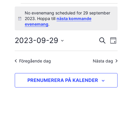
Evenemang
No evenemang scheduled for 29 september
2023. Hoppa till
nästa kommande
Notis
för
evenemang
.
29
2023-09-29
Evene
Evenema
SÖK
DAG
vynavig
Välj
september
Search
datum.
and
Föregående dag
Nästa dag
2023
Views
PRENUMERERA PÅ KALENDER
Navigatio