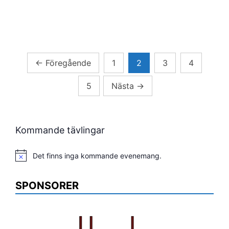
Sidnumrering
←
Föregående
1
2
3
4
för
5
Nästa
→
inlägg
Kommande tävlingar
Det finns inga kommande evenemang.
Notis
SPONSORER