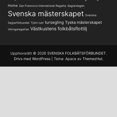
Home
San Francisco International Regatta
Seglardagen
Svenska mästerskapet
Svenska
tursegling
Tyska mästerskapet
Seglarförbundet
Tjörn runt
Västkustens folkbåtsflottilj
Vikingaregattan
Upphovsrätt © 2026
SVENSKA FOLKBÅTSFÖRBUNDET
.
Drivs med WordPress
|
Tema: Apace av
ThemezHut
.