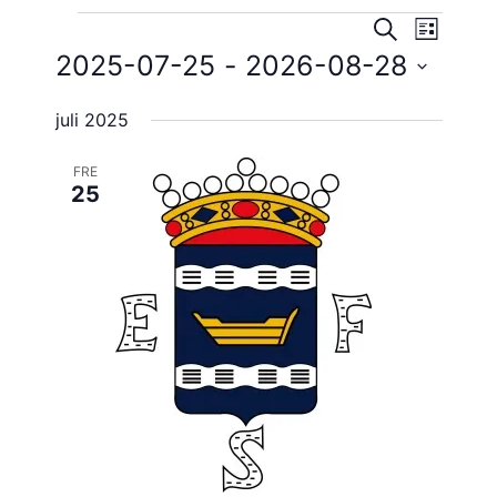
Evene
Evenema
Evenemang
SÖK
LISTA
vynavig
2025-07-25
 - 
2026-08-28
Search
Välj
and
juli 2025
datum.
Views
FRE
Navigatio
25