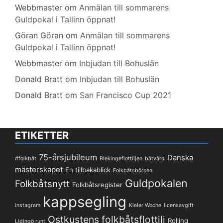
Webbmaster
om
Anmälan till sommarens
Guldpokal i Tallinn öppnat!
Göran Göran
om
Anmälan till sommarens
Guldpokal i Tallinn öppnat!
Webbmaster
om
Inbjudan till Bohuslän
Donald Bratt
om
Inbjudan till Bohuslän
Donald Bratt
om
San Francisco Cup 2021
ETIKETTER
75-årsjubileum
Danska
#folkbåt
Blekingeflottiljen
båtvård
mästerskapet
En tillbakablick
Folkbåtsbörsen
Guldpokalen
Folkbåtsnytt
Folkbåtsregister
kappsegling
instagram
Kieler Woche
licensavgift
Ostkustens folkbåtsflottilj
Rolling
Lidingö runt