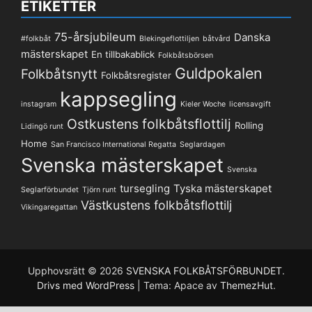
ETIKETTER
75-årsjubileum
Danska
#folkbåt
Blekingeflottiljen
båtvård
mästerskapet
En tillbakablick
Folkbåtsbörsen
Guldpokalen
Folkbåtsnytt
Folkbåtsregister
kappsegling
instagram
Kieler Woche
licensavgift
Ostkustens folkbåtsflottilj
Rolling
Lidingö runt
Home
San Francisco International Regatta
Seglardagen
Svenska mästerskapet
Svenska
tursegling
Tyska mästerskapet
Seglarförbundet
Tjörn runt
Västkustens folkbåtsflottilj
Vikingaregattan
Upphovsrätt © 2026
SVENSKA FOLKBÅTSFÖRBUNDET
.
Drivs med WordPress
|
Tema: Apace av
ThemezHut
.