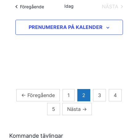
Idag
NÄSTA
Evenemang
Föregående
EVENEMAN
PRENUMERERA PÅ KALENDER
Sidnumrering
←
Föregående
1
2
3
4
för
5
Nästa
→
inlägg
Kommande tävlingar