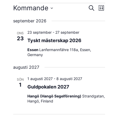
Evenemang
Kommande
Evene
Evenema
SÖK
LISTA
vynavig
Välj
Search
september 2026
datum.
and
23 september
-
27 september
ONS
Views
23
Tyskt mästerskap 2026
Navigatio
Essen
Lanfermannfähre 118a, Essen,
Germany
augusti 2027
1 augusti 2027
-
8 augusti 2027
SÖN
1
Guldpokalen 2027
Hangö (Hangö Segelförening)
Strandgatan,
Hangö, Finland