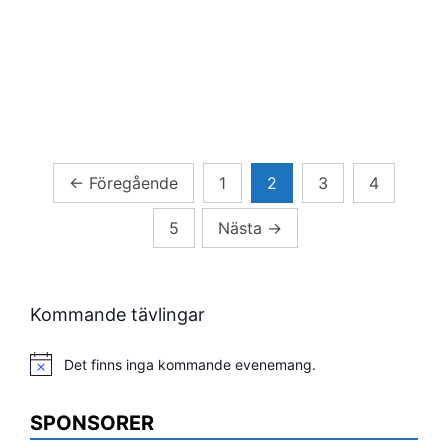
Sidnumrering
←
Föregående
1
2
3
4
för
5
Nästa
→
inlägg
Kommande tävlingar
Det finns inga kommande evenemang.
Notis
SPONSORER