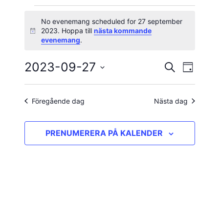
Evenemang
No evenemang scheduled for 27 september
2023. Hoppa till
nästa kommande
Notis
för
evenemang
.
27
2023-09-27
Evene
Evenema
SÖK
DAG
vynavig
Välj
september
Search
datum.
and
Föregående dag
Nästa dag
2023
Views
PRENUMERERA PÅ KALENDER
Navigatio