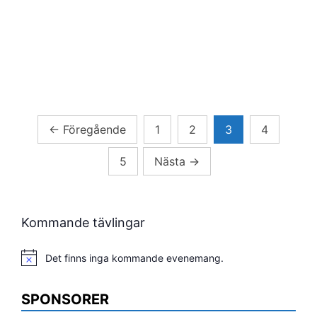
Sidnumrering
←
Föregående
1
2
3
4
för
5
Nästa
→
inlägg
Kommande tävlingar
Det finns inga kommande evenemang.
Notis
SPONSORER