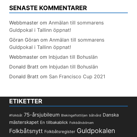
SENASTE KOMMENTARER
Webbmaster
om
Anmälan till sommarens
Guldpokal i Tallinn öppnat!
Göran Göran
om
Anmälan till sommarens
Guldpokal i Tallinn öppnat!
Webbmaster
om
Inbjudan till Bohuslän
Donald Bratt
om
Inbjudan till Bohuslän
Donald Bratt
om
San Francisco Cup 2021
ETIKETTER
75-årsjubileum
Danska
#folkbåt
Blekingeflottiljen
båtvård
mästerskapet
En tillbakablick
Folkbåtsbörsen
Guldpokalen
Folkbåtsnytt
Folkbåtsregister