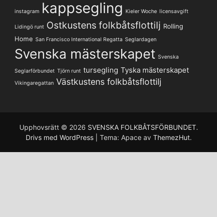
kappsegling
instagram
Kieler Woche
licensavgift
Ostkustens folkbåtsflottilj
Rolling
Lidingö runt
Home
San Francisco International Regatta
Seglardagen
Svenska mästerskapet
Svenska
tursegling
Tyska mästerskapet
Seglarförbundet
Tjörn runt
Västkustens folkbåtsflottilj
Vikingaregattan
Upphovsrätt © 2026
SVENSKA FOLKBÅTSFÖRBUNDET
.
Drivs med WordPress
|
Tema: Apace av
ThemezHut
.