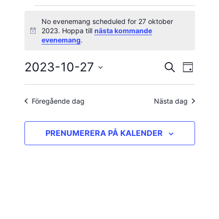
Evenemang
No evenemang scheduled for 27 oktober
2023. Hoppa till
nästa kommande
Notis
för
evenemang
.
27
2023-10-27
Evene
Evenema
SÖK
DAG
vynavig
Välj
oktober
Search
datum.
and
Föregående dag
Nästa dag
2023
Views
PRENUMERERA PÅ KALENDER
Navigatio