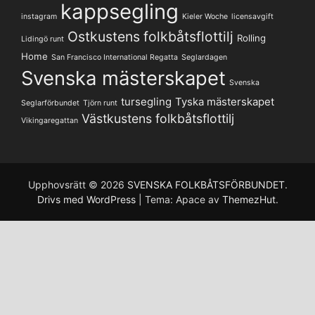
kappsegling
instagram
Kieler Woche
licensavgift
Ostkustens folkbåtsflottilj
Rolling
Lidingö runt
Home
San Francisco International Regatta
Seglardagen
Svenska mästerskapet
Svenska
tursegling
Tyska mästerskapet
Seglarförbundet
Tjörn runt
Västkustens folkbåtsflottilj
Vikingaregattan
Upphovsrätt © 2026
SVENSKA FOLKBÅTSFÖRBUNDET
.
Drivs med WordPress
|
Tema: Apace av
ThemezHut
.