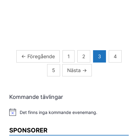
Sidnumrering
←
Föregående
1
2
3
4
för
5
Nästa
→
inlägg
Kommande tävlingar
Det finns inga kommande evenemang.
Notis
SPONSORER