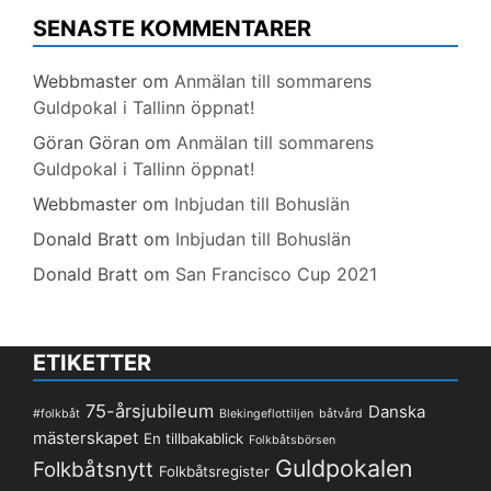
SENASTE KOMMENTARER
Webbmaster
om
Anmälan till sommarens
Guldpokal i Tallinn öppnat!
Göran Göran
om
Anmälan till sommarens
Guldpokal i Tallinn öppnat!
Webbmaster
om
Inbjudan till Bohuslän
Donald Bratt
om
Inbjudan till Bohuslän
Donald Bratt
om
San Francisco Cup 2021
ETIKETTER
75-årsjubileum
Danska
#folkbåt
Blekingeflottiljen
båtvård
mästerskapet
En tillbakablick
Folkbåtsbörsen
Guldpokalen
Folkbåtsnytt
Folkbåtsregister