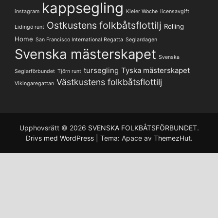
kappsegling
instagram
Kieler Woche
licensavgift
Ostkustens folkbåtsflottilj
Rolling
Lidingö runt
Home
San Francisco International Regatta
Seglardagen
Svenska mästerskapet
Svenska
tursegling
Tyska mästerskapet
Seglarförbundet
Tjörn runt
Västkustens folkbåtsflottilj
Vikingaregattan
Upphovsrätt © 2026
SVENSKA FOLKBÅTSFÖRBUNDET
.
Drivs med WordPress
|
Tema: Apace av
ThemezHut
.