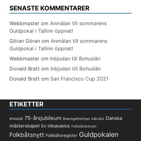
SENASTE KOMMENTARER
Webbmaster
om
Anmälan till sommarens
Guldpokal i Tallinn öppnat!
Göran Göran
om
Anmälan till sommarens
Guldpokal i Tallinn öppnat!
Webbmaster
om
Inbjudan till Bohuslän
Donald Bratt
om
Inbjudan till Bohuslän
Donald Bratt
om
San Francisco Cup 2021
ETIKETTER
75-årsjubileum
Danska
#folkbåt
Blekingeflottiljen
båtvård
mästerskapet
En tillbakablick
Folkbåtsbörsen
Guldpokalen
Folkbåtsnytt
Folkbåtsregister