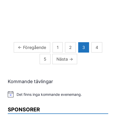
Sidnumrering
←
Föregående
1
2
3
4
för
5
Nästa
→
inlägg
Kommande tävlingar
Det finns inga kommande evenemang.
Notis
SPONSORER