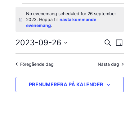
Evenemang
No evenemang scheduled for 26 september
2023. Hoppa till
nästa kommande
Notis
för
evenemang
.
26
2023-09-26
Evene
Evenema
SÖK
DAG
vynavig
Välj
september
Search
datum.
and
Föregående dag
Nästa dag
2023
Views
PRENUMERERA PÅ KALENDER
Navigatio