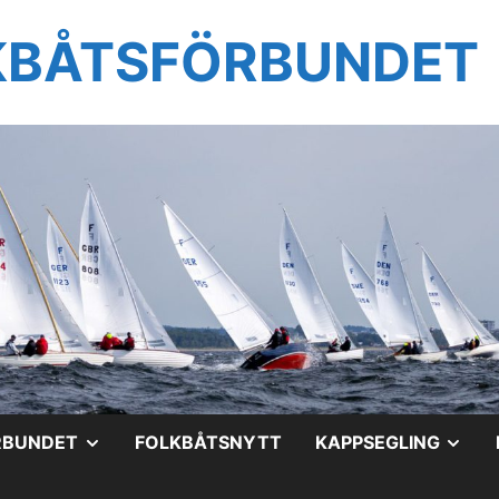
KBÅTSFÖRBUNDET
VISA
VIS
RBUNDET
FOLKBÅTSNYTT
KAPPSEGLING
UNDERMENY
UN