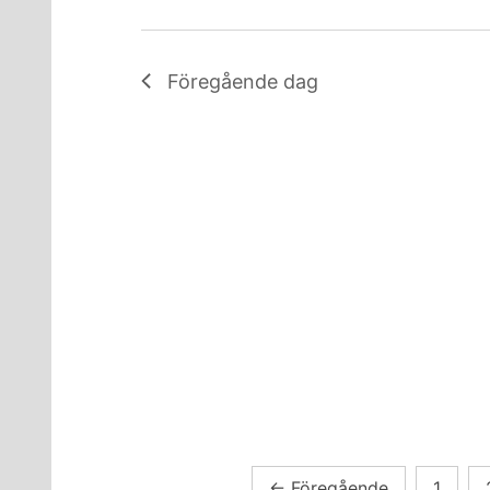
Föregående dag
Sidnumrering
←
Föregående
1