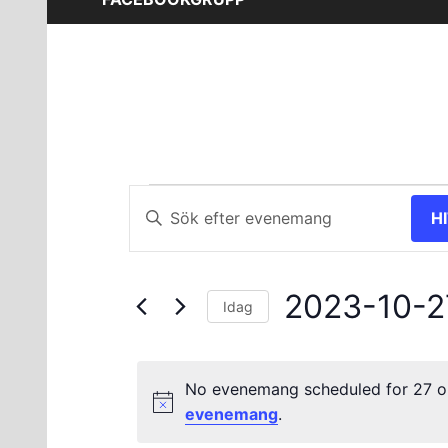
Evenemang
Evenemang
Ange
H
nyckelord.
Search
för
Sök
and
efter
27
2023-10-2
Evenemang
Views
Idag
efter
Välj
oktober
Navigation
nyckelord.
datum.
No evenemang scheduled for 27 o
2023
evenemang
.