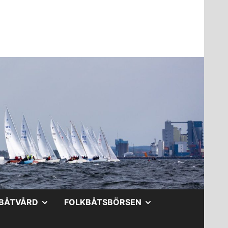
A
VISA
VISA
BÅTVÅRD
FOLKBÅTSBÖRSEN
DERMENY
UNDERMENY
UNDERMENY