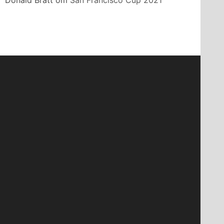
Donald Bratt
om
San Francisco Cup 2021