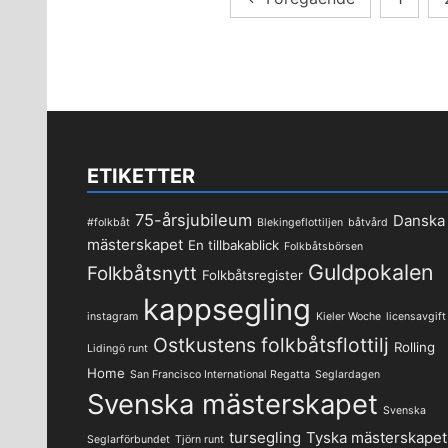
för
inlägg
ETIKETTER
75-årsjubileum
Danska
#folkbåt
Blekingeflottiljen
båtvård
mästerskapet
En tillbakablick
Folkbåtsbörsen
Guldpokalen
Folkbåtsnytt
Folkbåtsregister
kappsegling
instagram
Kieler Woche
licensavgift
Ostkustens folkbåtsflottilj
Rolling
Lidingö runt
Home
San Francisco International Regatta
Seglardagen
Svenska mästerskapet
Svenska
tursegling
Tyska mästerskapet
Seglarförbundet
Tjörn runt