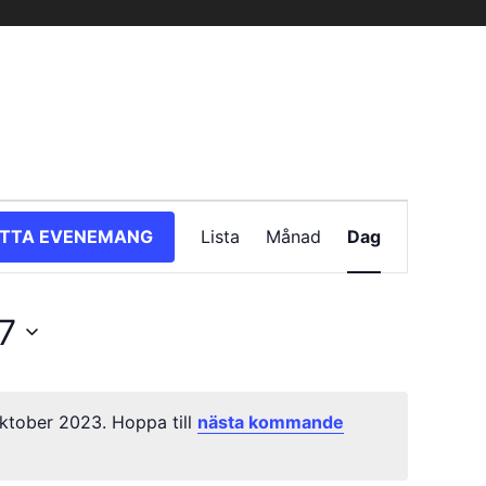
Evenemang
ITTA EVENEMANG
Lista
Månad
Dag
vynavigering
7
ktober 2023. Hoppa till
nästa kommande
Notis