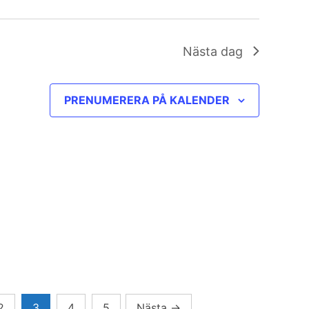
Nästa dag
PRENUMERERA PÅ KALENDER
2
3
4
5
Nästa
→