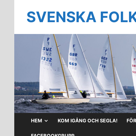
Hoppa
till
SVENSKA FOL
innehåll
VISA
HEM
KOM IGÅNG OCH SEGLA!
FÖ
UNDERMENY
FACEBOOKGRUPP