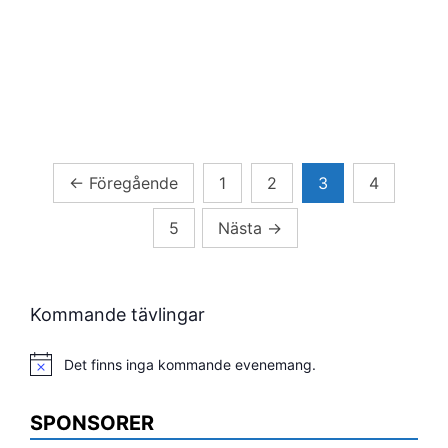
Sidnumrering
←
Föregående
1
2
3
4
för
5
Nästa
→
inlägg
Kommande tävlingar
Det finns inga kommande evenemang.
Notis
SPONSORER