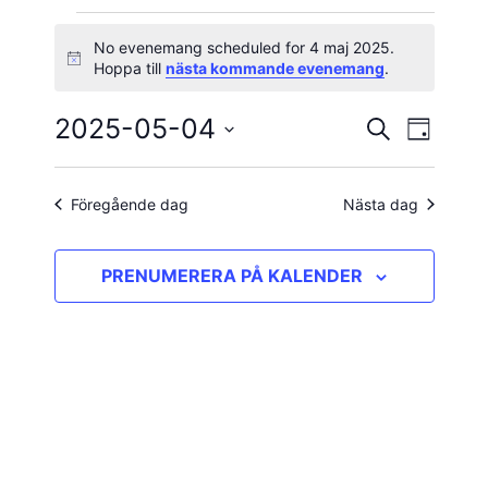
Evenemang
No evenemang scheduled for 4 maj 2025.
Notis
Hoppa till
nästa kommande evenemang
.
för
2025-05-04
Evene
Evenema
SÖK
4
DAG
vynavig
Välj
Search
maj
datum.
and
Föregående dag
Nästa dag
2025
Views
PRENUMERERA PÅ KALENDER
Navigatio