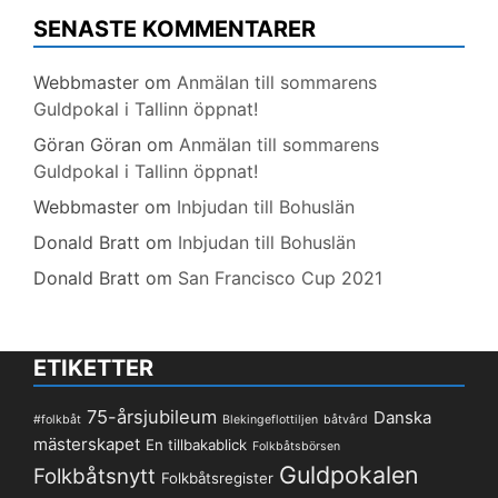
SENASTE KOMMENTARER
Webbmaster
om
Anmälan till sommarens
Guldpokal i Tallinn öppnat!
Göran Göran
om
Anmälan till sommarens
Guldpokal i Tallinn öppnat!
Webbmaster
om
Inbjudan till Bohuslän
Donald Bratt
om
Inbjudan till Bohuslän
Donald Bratt
om
San Francisco Cup 2021
ETIKETTER
75-årsjubileum
Danska
#folkbåt
Blekingeflottiljen
båtvård
mästerskapet
En tillbakablick
Folkbåtsbörsen
Guldpokalen
Folkbåtsnytt
Folkbåtsregister