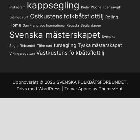
kappsegling
instagram
Kieler Woche
licensavgift
Ostkustens folkbåtsflottilj
Rolling
Lidingö runt
Home
San Francisco International Regatta
Seglardagen
Svenska mästerskapet
Svenska
tursegling
Tyska mästerskapet
Seglarförbundet
Tjörn runt
Västkustens folkbåtsflottilj
Vikingaregattan
Upphovsrätt © 2026
SVENSKA FOLKBÅTSFÖRBUNDET
.
Drivs med WordPress
|
Tema: Apace av
ThemezHut
.