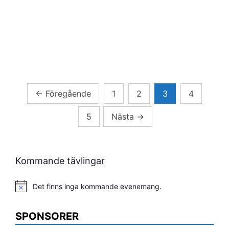
Sidnumrering
←
Föregående
1
2
3
4
för
5
Nästa
→
inlägg
Kommande tävlingar
Det finns inga kommande evenemang.
Notis
SPONSORER