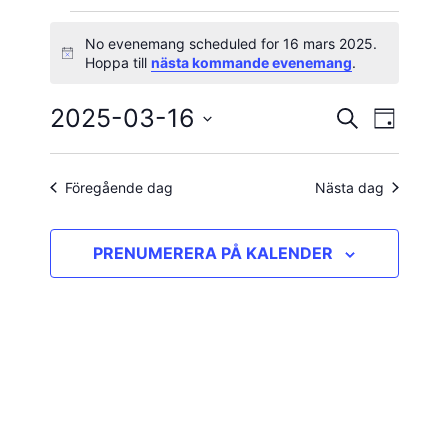
Evenemang
No evenemang scheduled for 16 mars 2025.
Notis
Hoppa till
nästa kommande evenemang
.
för
2025-03-16
Evene
Evenema
SÖK
16
DAG
vynavig
Välj
Search
mars
datum.
and
Föregående dag
Nästa dag
2025
Views
PRENUMERERA PÅ KALENDER
Navigatio