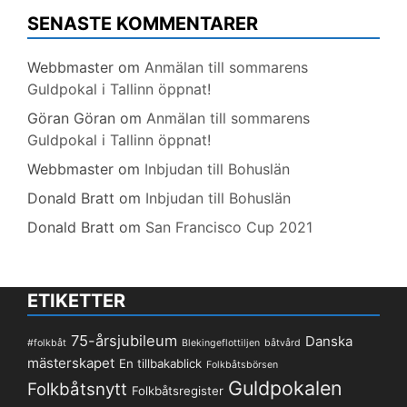
SENASTE KOMMENTARER
Webbmaster
om
Anmälan till sommarens
Guldpokal i Tallinn öppnat!
Göran Göran
om
Anmälan till sommarens
Guldpokal i Tallinn öppnat!
Webbmaster
om
Inbjudan till Bohuslän
Donald Bratt
om
Inbjudan till Bohuslän
Donald Bratt
om
San Francisco Cup 2021
ETIKETTER
75-årsjubileum
Danska
#folkbåt
Blekingeflottiljen
båtvård
mästerskapet
En tillbakablick
Folkbåtsbörsen
Guldpokalen
Folkbåtsnytt
Folkbåtsregister