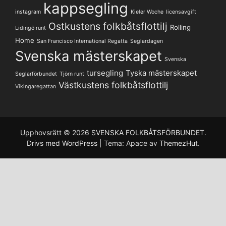
kappsegling
instagram
Kieler Woche
licensavgift
Ostkustens folkbåtsflottilj
Rolling
Lidingö runt
Home
San Francisco International Regatta
Seglardagen
Svenska mästerskapet
Svenska
tursegling
Tyska mästerskapet
Seglarförbundet
Tjörn runt
Västkustens folkbåtsflottilj
Vikingaregattan
Upphovsrätt © 2026
SVENSKA FOLKBÅTSFÖRBUNDET
.
Drivs med WordPress
|
Tema: Apace av
ThemezHut
.