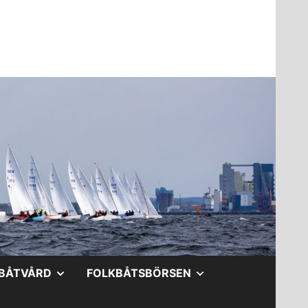
A
VISA
VISA
BÅTVÅRD
FOLKBÅTSBÖRSEN
DERMENY
UNDERMENY
UNDERMENY