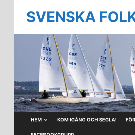
Hoppa
till
SVENSKA FOL
innehåll
VISA
HEM
KOM IGÅNG OCH SEGLA!
FÖ
UNDERMENY
FACEBOOKGRUPP