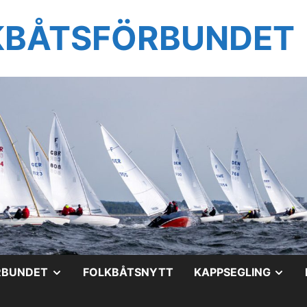
KBÅTSFÖRBUNDET
VISA
VIS
RBUNDET
FOLKBÅTSNYTT
KAPPSEGLING
UNDERMENY
UN