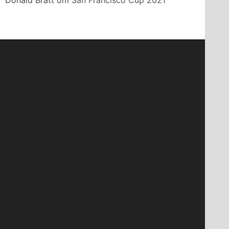
Donald Bratt
om
San Francisco Cup 2021