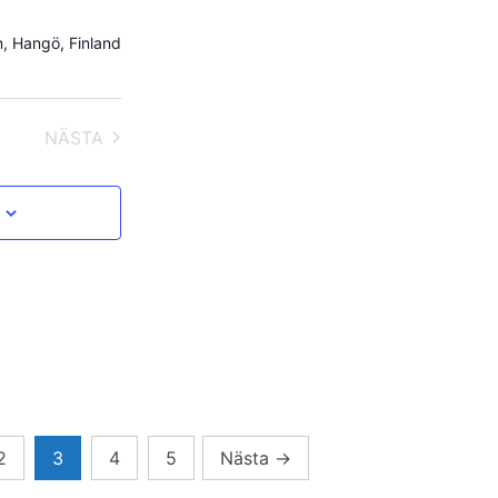
, Hangö, Finland
NÄSTA
EVENEMANG
2
3
4
5
Nästa
→