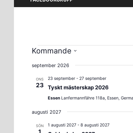
Evenemang
Kommande
Välj
september 2026
datum.
23 september
-
27 september
ONS
23
Tyskt mästerskap 2026
Essen
Lanfermannfähre 118a, Essen, Germ
augusti 2027
1 augusti 2027
-
8 augusti 2027
SÖN
1