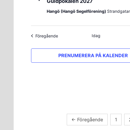
Guldpokalen 2027
Hangö (Hangö Segelförening)
Strandgatan
Idag
Evenemang
Föregående
PRENUMERERA PÅ KALENDER
Sidnumrering
←
Föregående
1
för