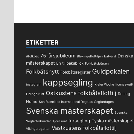
inlägg
ETIKETTER
75-årsjubileum
Danska
#folkbåt
Blekingeflottiljen
båtvård
mästerskapet
En tillbakablick
Folkbåtsbörsen
Guldpokalen
Folkbåtsnytt
Folkbåtsregister
kappsegling
instagram
Kieler Woche
licensavgift
Ostkustens folkbåtsflottilj
Rolling
Lidingö runt
Home
San Francisco International Regatta
Seglardagen
Svenska mästerskapet
Svenska
tursegling
Tyska mästerskapet
Seglarförbundet
Tjörn runt
Västkustens folkbåtsflottilj
Vikingaregattan