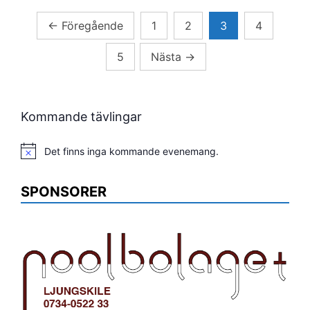
Sidnumrering
←
Föregående
1
2
3
4
för
5
Nästa
→
inlägg
Kommande tävlingar
Det finns inga kommande evenemang.
Notis
SPONSORER