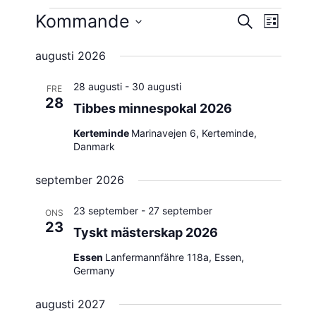
Evenemang
Kommande
Evene
Evenema
SÖK
LISTA
vynavig
Välj
Search
augusti 2026
datum.
and
28 augusti
-
30 augusti
FRE
Views
28
Tibbes minnespokal 2026
Navigatio
Kerteminde
Marinavejen 6, Kerteminde,
Danmark
september 2026
23 september
-
27 september
ONS
23
Tyskt mästerskap 2026
Essen
Lanfermannfähre 118a, Essen,
Germany
augusti 2027