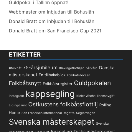
Guldpokal i Tallinn öppnat!
Webbmaster
om
Inbjudan till Bohuslän
Donald Bratt
om
Inbjudan till Bohuslän
Donald Bratt
om
San Francisco Cup 2021
ETIKETTER
75-årsjubileum
Danska
#folkbåt
Blekingeflottiljen
båtvård
mästerskapet
En tillbakablick
Folkbåtsbörsen
Guldpokalen
Folkbåtsnytt
Folkbåtsregister
kappsegling
instagram
Kieler Woche
licensavgift
Ostkustens folkbåtsflottilj
Rolling
Lidingö runt
Home
San Francisco International Regatta
Seglardagen
Svenska mästerskapet
Svenska
tursegling
Tyska mästerskapet