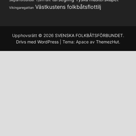
Seglarförbundet
Tjörn runt
Västkustens folkbåtsflottilj
Vikingaregattan
Upphovsrätt © 2026
SVENSKA FOLKBÅTSFÖRBUNDET
.
Drivs med WordPress
|
Tema: Apace av
ThemezHut
.