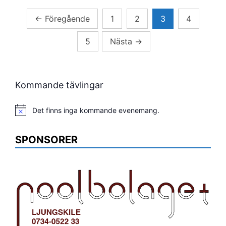
Sidnumrering
←
Föregående
1
2
3
4
för
5
Nästa
→
inlägg
Kommande tävlingar
Det finns inga kommande evenemang.
Notis
SPONSORER