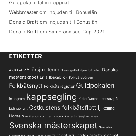
Guldpokal i Tallinn öppnat!
Webbmaster
om
Inbjudan till Bohuslän
Donald Bratt
om
Inbjudan till Bohuslän
Donald Bratt
om
San Francisco Cup 2021
ETIKETTER
75-årsjubileum
Danska
#folkbåt
Blekingeflottiljen
båtvård
mästerskapet
En tillbakablick
Folkbåtsbörsen
Guldpokalen
Folkbåtsnytt
Folkbåtsregister
kappsegling
instagram
Kieler Woche
licensavgift
Ostkustens folkbåtsflottilj
Rolling
Lidingö runt
Home
San Francisco International Regatta
Seglardagen
Svenska mästerskapet
Svenska
tursegling
Tyska mästerskapet