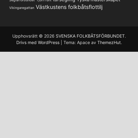
Seglarförbundet
Tjörn runt
Västkustens folkbåtsflottilj
Vikingaregattan
Upphovsrätt © 2026
SVENSKA FOLKBÅTSFÖRBUNDET
.
Drivs med WordPress
|
Tema: Apace av
ThemezHut
.