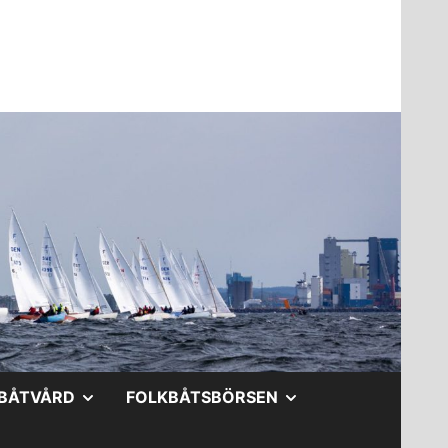
A
VISA
VISA
BÅTVÅRD
FOLKBÅTSBÖRSEN
DERMENY
UNDERMENY
UNDERMENY