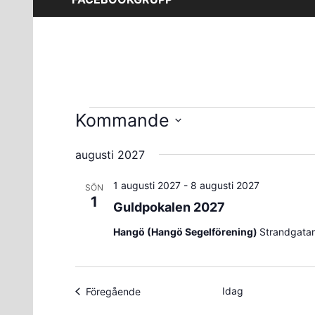
Evenemang
Kommande
Välj
augusti 2027
datum.
1 augusti 2027
-
8 augusti 2027
SÖN
1
Guldpokalen 2027
Hangö (Hangö Segelförening)
Strandgatan
Idag
Evenemang
Föregående