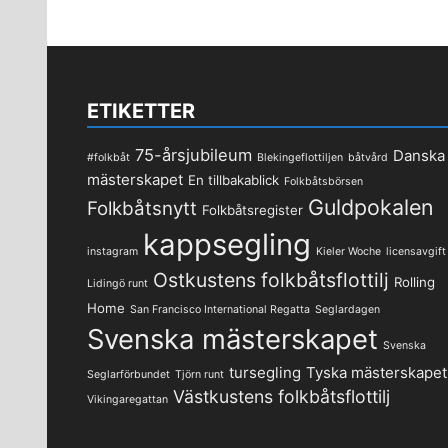
ETIKETTER
75-årsjubileum
Danska
#folkbåt
Blekingeflottiljen
båtvård
mästerskapet
En tillbakablick
Folkbåtsbörsen
Guldpokalen
Folkbåtsnytt
Folkbåtsregister
kappsegling
instagram
Kieler Woche
licensavgift
Ostkustens folkbåtsflottilj
Rolling
Lidingö runt
Home
San Francisco International Regatta
Seglardagen
Svenska mästerskapet
Svenska
tursegling
Tyska mästerskapet
Seglarförbundet
Tjörn runt
Västkustens folkbåtsflottilj
Vikingaregattan