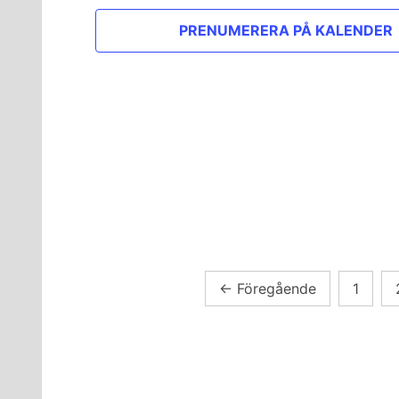
PRENUMERERA PÅ KALENDER
Sidnumrering
←
Föregående
1
för
inlägg