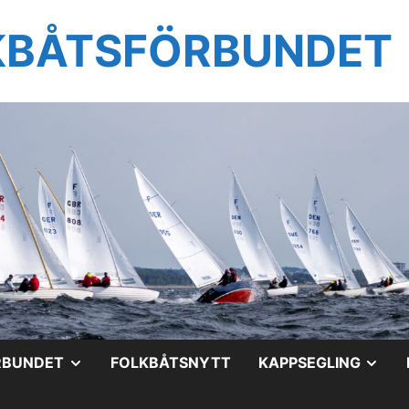
KBÅTSFÖRBUNDET
VISA
VIS
RBUNDET
FOLKBÅTSNYTT
KAPPSEGLING
UNDERMENY
UN