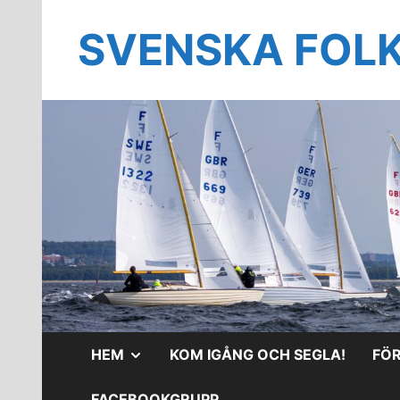
Hoppa
till
SVENSKA FOL
innehåll
VISA
HEM
KOM IGÅNG OCH SEGLA!
FÖ
UNDERMENY
FACEBOOKGRUPP