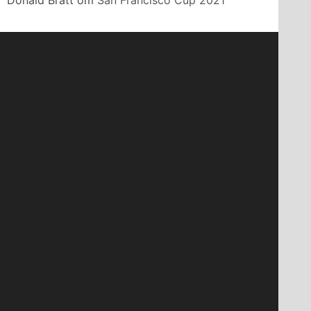
Donald Bratt
om
San Francisco Cup 2021