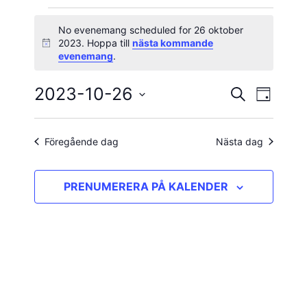
Evenemang
No evenemang scheduled for 26 oktober
2023. Hoppa till
nästa kommande
Notis
för
evenemang
.
26
2023-10-26
Evene
Evenema
SÖK
DAG
vynavig
Välj
oktober
Search
datum.
and
Föregående dag
Nästa dag
2023
Views
PRENUMERERA PÅ KALENDER
Navigatio