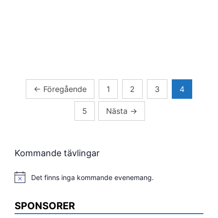
Sidnumrering
←
Föregående
1
2
3
4
för
5
Nästa
→
inlägg
Kommande tävlingar
Det finns inga kommande evenemang.
Notis
SPONSORER