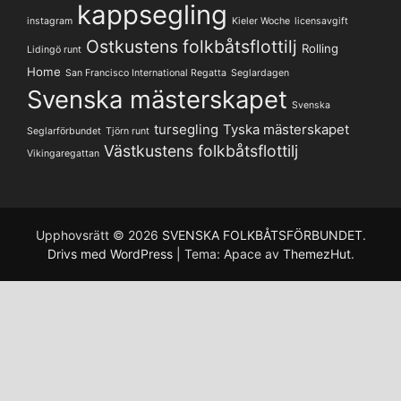
kappsegling
instagram
Kieler Woche
licensavgift
Ostkustens folkbåtsflottilj
Rolling
Lidingö runt
Home
San Francisco International Regatta
Seglardagen
Svenska mästerskapet
Svenska
tursegling
Tyska mästerskapet
Seglarförbundet
Tjörn runt
Västkustens folkbåtsflottilj
Vikingaregattan
Upphovsrätt © 2026
SVENSKA FOLKBÅTSFÖRBUNDET
.
Drivs med WordPress
|
Tema: Apace av
ThemezHut
.