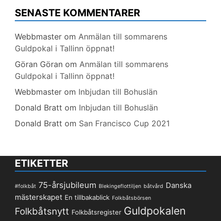
SENASTE KOMMENTARER
Webbmaster
om
Anmälan till sommarens
Guldpokal i Tallinn öppnat!
Göran Göran
om
Anmälan till sommarens
Guldpokal i Tallinn öppnat!
Webbmaster
om
Inbjudan till Bohuslän
Donald Bratt
om
Inbjudan till Bohuslän
Donald Bratt
om
San Francisco Cup 2021
ETIKETTER
75-årsjubileum
Danska
#folkbåt
Blekingeflottiljen
båtvård
mästerskapet
En tillbakablick
Folkbåtsbörsen
Guldpokalen
Folkbåtsnytt
Folkbåtsregister