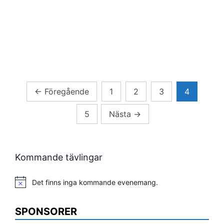
Sidnumrering
←
Föregående
1
2
3
4
för
5
Nästa
→
inlägg
Kommande tävlingar
Det finns inga kommande evenemang.
Notis
SPONSORER