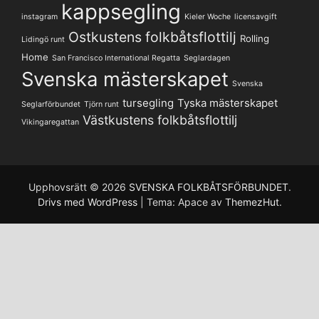
kappsegling
instagram
Kieler Woche
licensavgift
Ostkustens folkbåtsflottilj
Rolling
Lidingö runt
Home
San Francisco International Regatta
Seglardagen
Svenska mästerskapet
Svenska
tursegling
Tyska mästerskapet
Seglarförbundet
Tjörn runt
Västkustens folkbåtsflottilj
Vikingaregattan
Upphovsrätt © 2026
SVENSKA FOLKBÅTSFÖRBUNDET
.
Drivs med WordPress
|
Tema: Apace av
ThemezHut
.