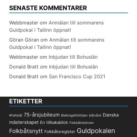
SENASTE KOMMENTARER
Webbmaster
om
Anmälan till sommarens
Guldpokal i Tallinn öppnat!
Göran Göran
om
Anmälan till sommarens
Guldpokal i Tallinn öppnat!
Webbmaster
om
Inbjudan till Bohuslän
Donald Bratt
om
Inbjudan till Bohuslän
Donald Bratt
om
San Francisco Cup 2021
ETIKETTER
75-årsjubileum
Danska
#folkbåt
Blekingeflottiljen
båtvård
mästerskapet
En tillbakablick
Folkbåtsbörsen
Guldpokalen
Folkbåtsnytt
Folkbåtsregister