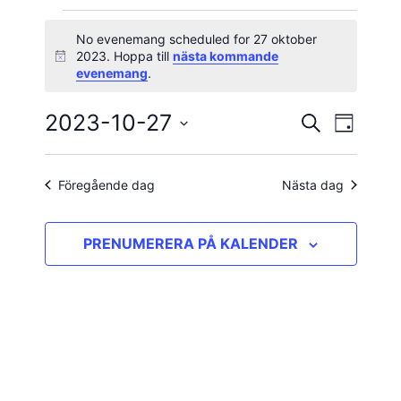
Evenemang
No evenemang scheduled for 27 oktober
2023. Hoppa till
nästa kommande
Notis
för
evenemang
.
27
2023-10-27
Evene
Evenema
SÖK
DAG
vynavig
Välj
oktober
Search
datum.
and
Föregående dag
Nästa dag
2023
Views
PRENUMERERA PÅ KALENDER
Navigatio