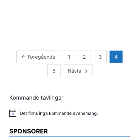
Sidnumrering
←
Föregående
1
2
3
4
för
5
Nästa
→
inlägg
Kommande tävlingar
Det finns inga kommande evenemang.
Notis
SPONSORER