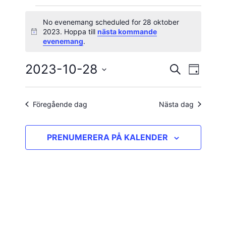
Evenemang
No evenemang scheduled for 28 oktober
2023. Hoppa till
nästa kommande
Notis
för
evenemang
.
28
2023-10-28
Evene
Evenema
SÖK
DAG
vynavig
Välj
oktober
Search
datum.
and
Föregående dag
Nästa dag
2023
Views
PRENUMERERA PÅ KALENDER
Navigatio