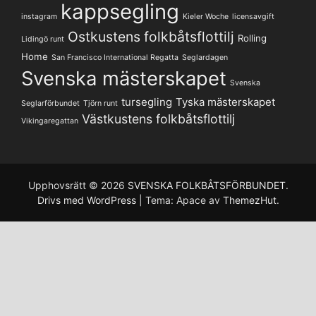
kappsegling
instagram
Kieler Woche
licensavgift
Ostkustens folkbåtsflottilj
Rolling
Lidingö runt
Home
San Francisco International Regatta
Seglardagen
Svenska mästerskapet
Svenska
tursegling
Tyska mästerskapet
Seglarförbundet
Tjörn runt
Västkustens folkbåtsflottilj
Vikingaregattan
Upphovsrätt © 2026
SVENSKA FOLKBÅTSFÖRBUNDET
.
Drivs med WordPress
|
Tema: Apace av
ThemezHut
.