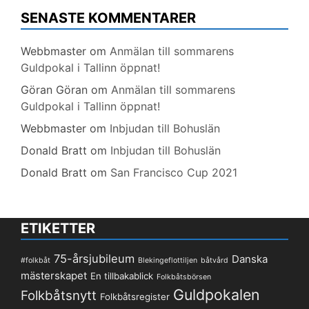
SENASTE KOMMENTARER
Webbmaster
om
Anmälan till sommarens
Guldpokal i Tallinn öppnat!
Göran Göran
om
Anmälan till sommarens
Guldpokal i Tallinn öppnat!
Webbmaster
om
Inbjudan till Bohuslän
Donald Bratt
om
Inbjudan till Bohuslän
Donald Bratt
om
San Francisco Cup 2021
ETIKETTER
75-årsjubileum
Danska
#folkbåt
Blekingeflottiljen
båtvård
mästerskapet
En tillbakablick
Folkbåtsbörsen
Guldpokalen
Folkbåtsnytt
Folkbåtsregister