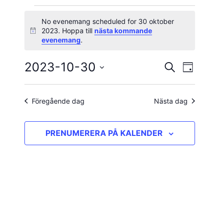
Evenemang
No evenemang scheduled for 30 oktober
2023. Hoppa till
nästa kommande
Notis
för
evenemang
.
30
2023-10-30
Evene
Evenema
SÖK
DAG
vynavig
Välj
oktober
Search
datum.
and
Föregående dag
Nästa dag
2023
Views
PRENUMERERA PÅ KALENDER
Navigatio