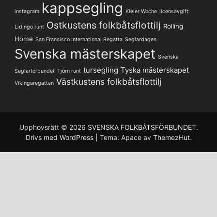
kappsegling
instagram
Kieler Woche
licensavgift
Ostkustens folkbåtsflottilj
Rolling
Lidingö runt
Home
San Francisco International Regatta
Seglardagen
Svenska mästerskapet
Svenska
tursegling
Tyska mästerskapet
Seglarförbundet
Tjörn runt
Västkustens folkbåtsflottilj
Vikingaregattan
Upphovsrätt © 2026
SVENSKA FOLKBÅTSFÖRBUNDET
.
Drivs med WordPress
|
Tema: Apace av
ThemezHut
.