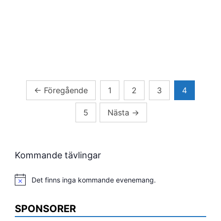
Sidnumrering
←
Föregående
1
2
3
4
för
5
Nästa
→
inlägg
Kommande tävlingar
Det finns inga kommande evenemang.
Notis
SPONSORER