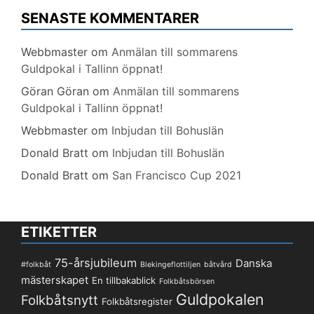
SENASTE KOMMENTARER
Webbmaster
om
Anmälan till sommarens
Guldpokal i Tallinn öppnat!
Göran Göran
om
Anmälan till sommarens
Guldpokal i Tallinn öppnat!
Webbmaster
om
Inbjudan till Bohuslän
Donald Bratt
om
Inbjudan till Bohuslän
Donald Bratt
om
San Francisco Cup 2021
ETIKETTER
75-årsjubileum
Danska
#folkbåt
Blekingeflottiljen
båtvård
mästerskapet
En tillbakablick
Folkbåtsbörsen
Guldpokalen
Folkbåtsnytt
Folkbåtsregister