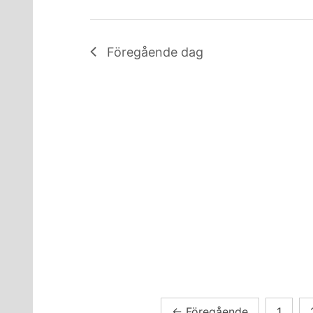
Föregående dag
Sidnumrering
←
Föregående
1