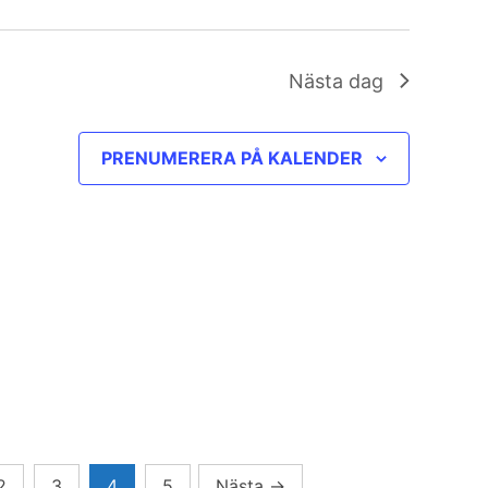
Nästa dag
PRENUMERERA PÅ KALENDER
2
3
4
5
Nästa
→