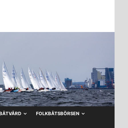
A
VISA
VISA
BÅTVÅRD
FOLKBÅTSBÖRSEN
DERMENY
UNDERMENY
UNDERMENY