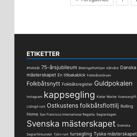
för
inlägg
ETIKETTER
75-årsjubileum
Danska
#folkbåt
Blekingeflottiljen
båtvård
mästerskapet
En tillbakablick
Folkbåtsbörsen
Guldpokalen
Folkbåtsnytt
Folkbåtsregister
kappsegling
instagram
Kieler Woche
licensavgift
Ostkustens folkbåtsflottilj
Rolling
Lidingö runt
Home
San Francisco International Regatta
Seglardagen
Svenska mästerskapet
Svenska
tursegling
Tyska mästerskapet
Seglarförbundet
Tjörn runt