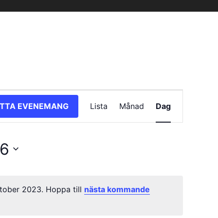
Evenemang
ITTA EVENEMANG
Lista
Månad
Dag
vynavigering
06
tober 2023. Hoppa till
nästa kommande
Notis