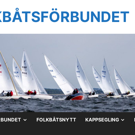
KBÅTSFÖRBUNDET
VISA
VIS
RBUNDET
FOLKBÅTSNYTT
KAPPSEGLING
UNDERMENY
UN