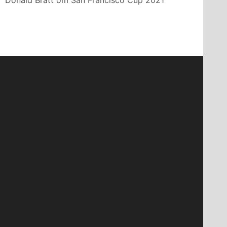
Donald Bratt
om
San Francisco Cup 2021