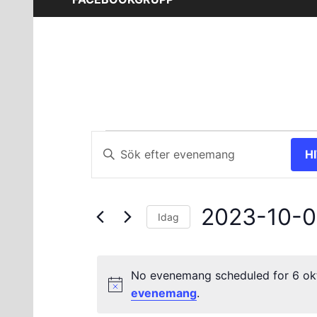
Evenemang
Evenemang
Ange
H
nyckelord.
Search
för
Sök
and
efter
6
2023-10-
Evenemang
Views
Idag
efter
Välj
oktober
Navigation
nyckelord.
datum.
No evenemang scheduled for 6 ok
2023
evenemang
.