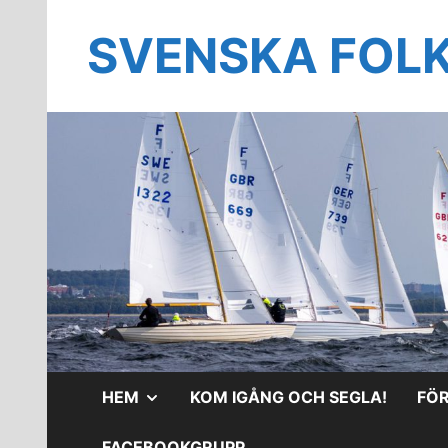
Hoppa
till
SVENSKA FOL
innehåll
VISA
HEM
KOM IGÅNG OCH SEGLA!
FÖ
UNDERMENY
FACEBOOKGRUPP