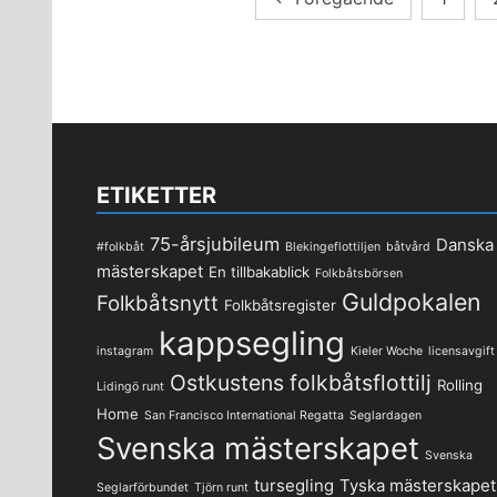
för
inlägg
ETIKETTER
75-årsjubileum
Danska
#folkbåt
Blekingeflottiljen
båtvård
mästerskapet
En tillbakablick
Folkbåtsbörsen
Guldpokalen
Folkbåtsnytt
Folkbåtsregister
kappsegling
instagram
Kieler Woche
licensavgift
Ostkustens folkbåtsflottilj
Rolling
Lidingö runt
Home
San Francisco International Regatta
Seglardagen
Svenska mästerskapet
Svenska
tursegling
Tyska mästerskapet
Seglarförbundet
Tjörn runt