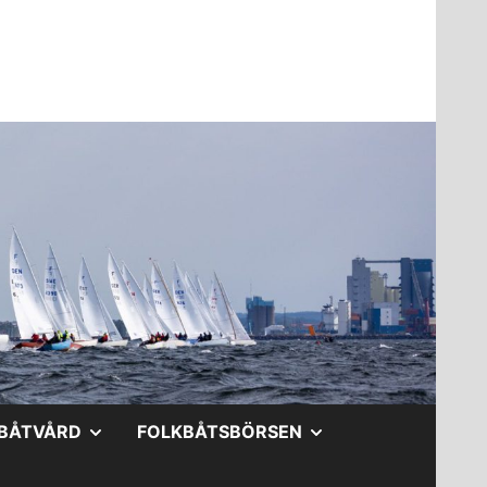
A
VISA
VISA
BÅTVÅRD
FOLKBÅTSBÖRSEN
DERMENY
UNDERMENY
UNDERMENY