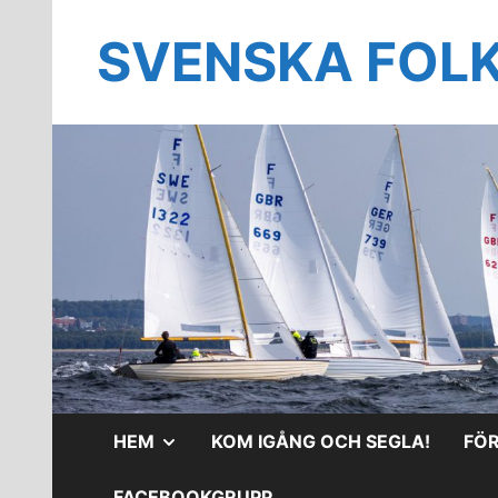
Hoppa
till
SVENSKA FOL
innehåll
VISA
HEM
KOM IGÅNG OCH SEGLA!
FÖ
UNDERMENY
FACEBOOKGRUPP