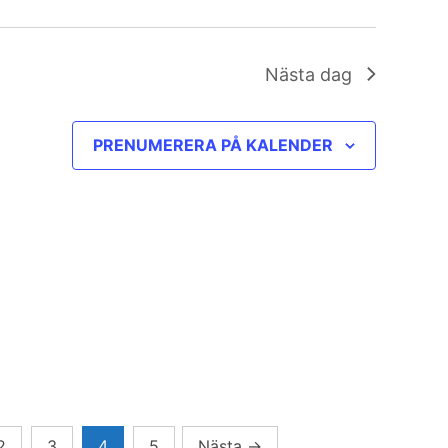
Nästa dag
PRENUMERERA PÅ KALENDER
2
3
4
5
Nästa
→