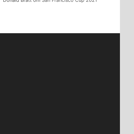
Donald Bratt
om
San Francisco Cup 2021