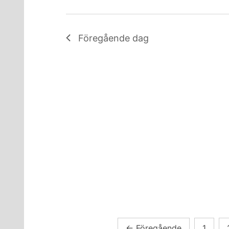
Föregående dag
Sidnumrering
←
Föregående
1