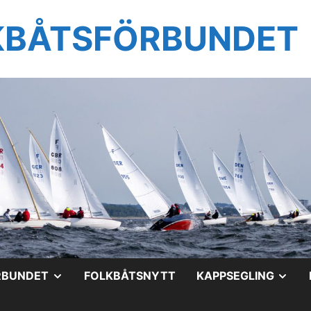
KBÅTSFÖRBUNDET
VISA
VIS
RBUNDET
FOLKBÅTSNYTT
KAPPSEGLING
UNDERMENY
UN