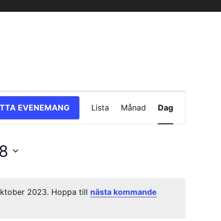
Evenemang
ITTA EVENEMANG
Lista
Månad
Dag
vynavigering
8
ktober 2023. Hoppa till
nästa kommande
Notis