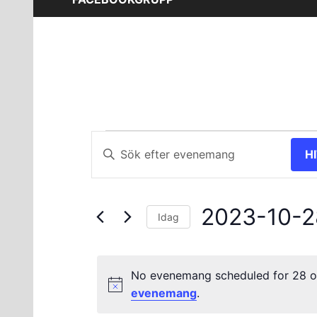
Evenemang
Evenemang
Ange
H
nyckelord.
Search
för
Sök
and
efter
28
2023-10-2
Evenemang
Views
Idag
efter
Välj
oktober
Navigation
nyckelord.
datum.
No evenemang scheduled for 28 o
2023
evenemang
.