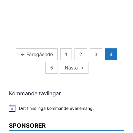
Sidnumrering
←
Föregående
1
2
3
4
för
5
Nästa
→
inlägg
Kommande tävlingar
Det finns inga kommande evenemang.
Notis
SPONSORER