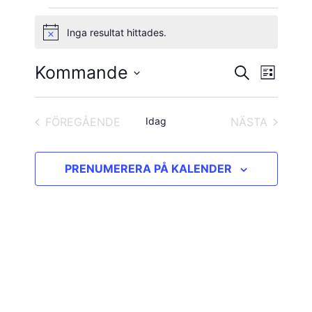
Evenemang
Inga resultat hittades.
Notis
Kommande
Evene
Evenema
SÖK
LISTA
vynavig
Välj
Search
datum.
and
FÖREGÅENDE
Idag
NÄSTA
EVENEMANG
EVENEMAN
Views
PRENUMERERA PÅ KALENDER
Navigatio