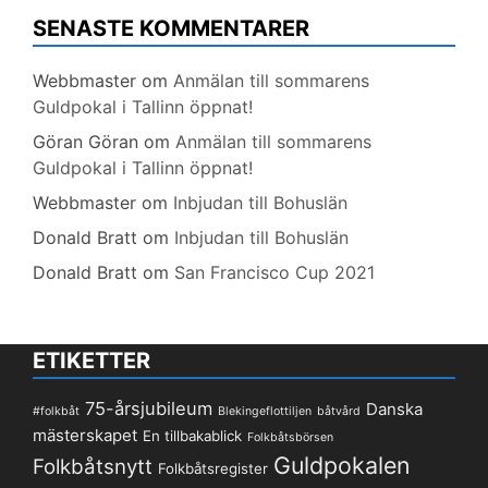
SENASTE KOMMENTARER
Webbmaster
om
Anmälan till sommarens
Guldpokal i Tallinn öppnat!
Göran Göran
om
Anmälan till sommarens
Guldpokal i Tallinn öppnat!
Webbmaster
om
Inbjudan till Bohuslän
Donald Bratt
om
Inbjudan till Bohuslän
Donald Bratt
om
San Francisco Cup 2021
ETIKETTER
75-årsjubileum
Danska
#folkbåt
Blekingeflottiljen
båtvård
mästerskapet
En tillbakablick
Folkbåtsbörsen
Guldpokalen
Folkbåtsnytt
Folkbåtsregister