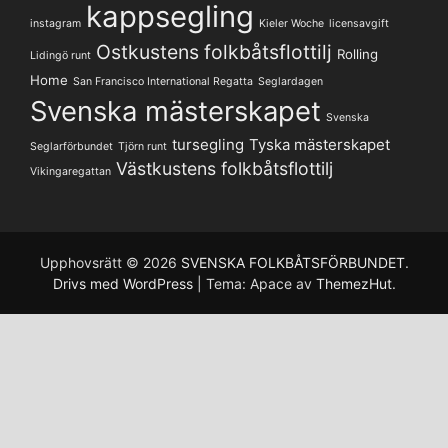
kappsegling
instagram
Kieler Woche
licensavgift
Ostkustens folkbåtsflottilj
Rolling
Lidingö runt
Home
San Francisco International Regatta
Seglardagen
Svenska mästerskapet
Svenska
tursegling
Tyska mästerskapet
Seglarförbundet
Tjörn runt
Västkustens folkbåtsflottilj
Vikingaregattan
Upphovsrätt © 2026
SVENSKA FOLKBÅTSFÖRBUNDET
.
Drivs med WordPress
|
Tema: Apace av
ThemezHut
.