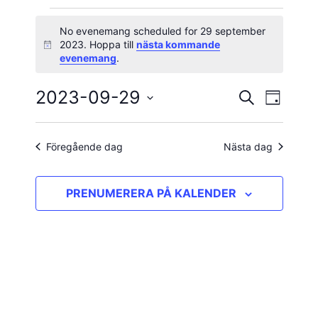
Evenemang
No evenemang scheduled for 29 september
2023. Hoppa till
nästa kommande
Notis
för
evenemang
.
29
2023-09-29
Evene
Evenema
SÖK
DAG
vynavig
Välj
september
Search
datum.
and
Föregående dag
Nästa dag
2023
Views
PRENUMERERA PÅ KALENDER
Navigatio