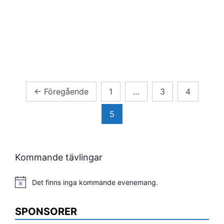
Sidnumrering
←
Föregående
1
…
3
4
för
5
inlägg
Kommande tävlingar
Det finns inga kommande evenemang.
Notis
SPONSORER