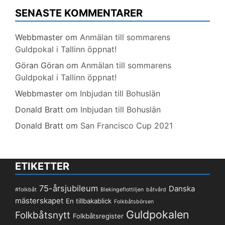
SENASTE KOMMENTARER
Webbmaster
om
Anmälan till sommarens
Guldpokal i Tallinn öppnat!
Göran Göran
om
Anmälan till sommarens
Guldpokal i Tallinn öppnat!
Webbmaster
om
Inbjudan till Bohuslän
Donald Bratt
om
Inbjudan till Bohuslän
Donald Bratt
om
San Francisco Cup 2021
ETIKETTER
75-årsjubileum
Danska
#folkbåt
Blekingeflottiljen
båtvård
mästerskapet
En tillbakablick
Folkbåtsbörsen
Guldpokalen
Folkbåtsnytt
Folkbåtsregister