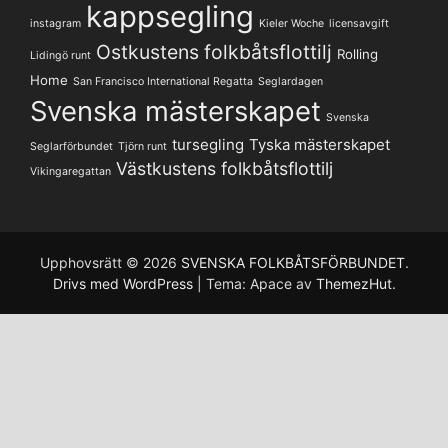
kappsegling
instagram
Kieler Woche
licensavgift
Ostkustens folkbåtsflottilj
Rolling
Lidingö runt
Home
San Francisco International Regatta
Seglardagen
Svenska mästerskapet
Svenska
tursegling
Tyska mästerskapet
Seglarförbundet
Tjörn runt
Västkustens folkbåtsflottilj
Vikingaregattan
Upphovsrätt © 2026
SVENSKA FOLKBÅTSFÖRBUNDET
.
Drivs med WordPress
|
Tema: Apace av
ThemezHut
.