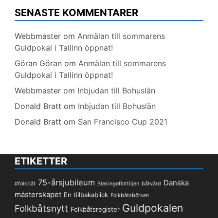
SENASTE KOMMENTARER
Webbmaster
om
Anmälan till sommarens
Guldpokal i Tallinn öppnat!
Göran Göran
om
Anmälan till sommarens
Guldpokal i Tallinn öppnat!
Webbmaster
om
Inbjudan till Bohuslän
Donald Bratt
om
Inbjudan till Bohuslän
Donald Bratt
om
San Francisco Cup 2021
ETIKETTER
75-årsjubileum
Danska
#folkbåt
Blekingeflottiljen
båtvård
mästerskapet
En tillbakablick
Folkbåtsbörsen
Guldpokalen
Folkbåtsnytt
Folkbåtsregister