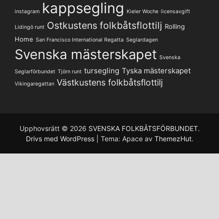
kappsegling
instagram
Kieler Woche
licensavgift
Ostkustens folkbåtsflottilj
Rolling
Lidingö runt
Home
San Francisco International Regatta
Seglardagen
Svenska mästerskapet
Svenska
tursegling
Tyska mästerskapet
Seglarförbundet
Tjörn runt
Västkustens folkbåtsflottilj
Vikingaregattan
Upphovsrätt © 2026
SVENSKA FOLKBÅTSFÖRBUNDET
.
Drivs med WordPress
|
Tema: Apace av
ThemezHut
.