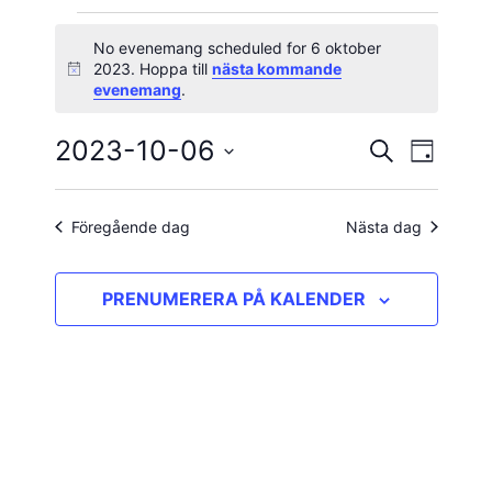
Evenemang
No evenemang scheduled for 6 oktober
2023. Hoppa till
nästa kommande
Notis
för
evenemang
.
6
2023-10-06
Evene
Evenema
SÖK
DAG
vynavig
Välj
oktober
Search
datum.
and
Föregående dag
Nästa dag
2023
Views
PRENUMERERA PÅ KALENDER
Navigatio