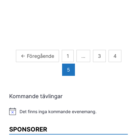
Sidnumrering
←
Föregående
1
…
3
4
för
5
inlägg
Kommande tävlingar
Det finns inga kommande evenemang.
Notis
SPONSORER