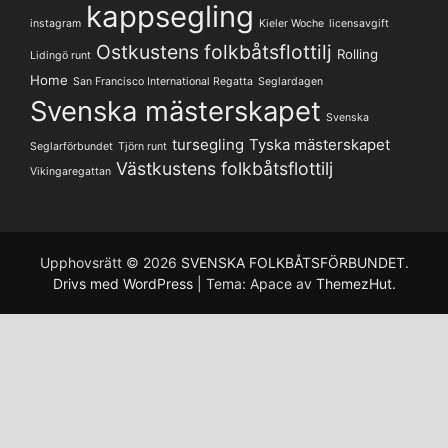
kappsegling
instagram
Kieler Woche
licensavgift
Ostkustens folkbåtsflottilj
Rolling
Lidingö runt
Home
San Francisco International Regatta
Seglardagen
Svenska mästerskapet
Svenska
tursegling
Tyska mästerskapet
Seglarförbundet
Tjörn runt
Västkustens folkbåtsflottilj
Vikingaregattan
Upphovsrätt © 2026
SVENSKA FOLKBÅTSFÖRBUNDET
.
Drivs med WordPress
|
Tema: Apace av
ThemezHut
.