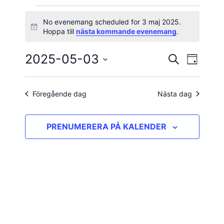
Evenemang
No evenemang scheduled for 3 maj 2025.
Notis
Hoppa till
nästa kommande evenemang
.
för
2025-05-03
Evene
Evenema
SÖK
3
DAG
vynavig
Välj
Search
maj
datum.
and
Föregående dag
Nästa dag
2025
Views
PRENUMERERA PÅ KALENDER
Navigatio