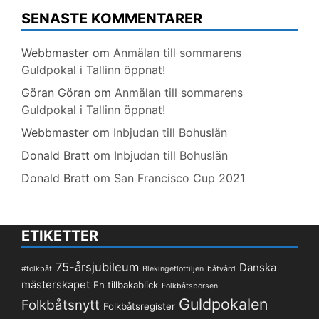
SENASTE KOMMENTARER
Webbmaster
om
Anmälan till sommarens
Guldpokal i Tallinn öppnat!
Göran Göran
om
Anmälan till sommarens
Guldpokal i Tallinn öppnat!
Webbmaster
om
Inbjudan till Bohuslän
Donald Bratt
om
Inbjudan till Bohuslän
Donald Bratt
om
San Francisco Cup 2021
ETIKETTER
75-årsjubileum
Danska
#folkbåt
Blekingeflottiljen
båtvård
mästerskapet
En tillbakablick
Folkbåtsbörsen
Guldpokalen
Folkbåtsnytt
Folkbåtsregister