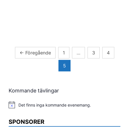
Sidnumrering
←
Föregående
1
…
3
4
för
5
inlägg
Kommande tävlingar
Det finns inga kommande evenemang.
Notis
SPONSORER