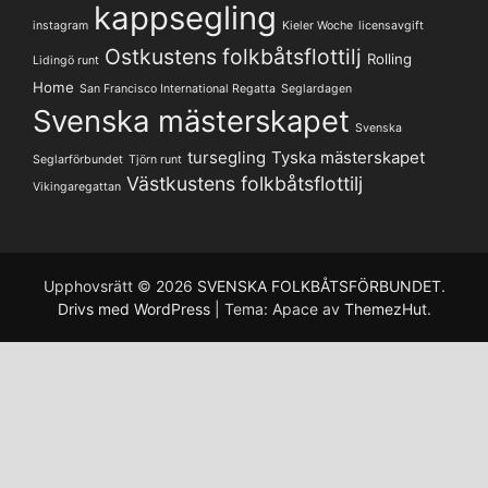
kappsegling
instagram
Kieler Woche
licensavgift
Ostkustens folkbåtsflottilj
Rolling
Lidingö runt
Home
San Francisco International Regatta
Seglardagen
Svenska mästerskapet
Svenska
tursegling
Tyska mästerskapet
Seglarförbundet
Tjörn runt
Västkustens folkbåtsflottilj
Vikingaregattan
Upphovsrätt © 2026
SVENSKA FOLKBÅTSFÖRBUNDET
.
Drivs med WordPress
|
Tema: Apace av
ThemezHut
.