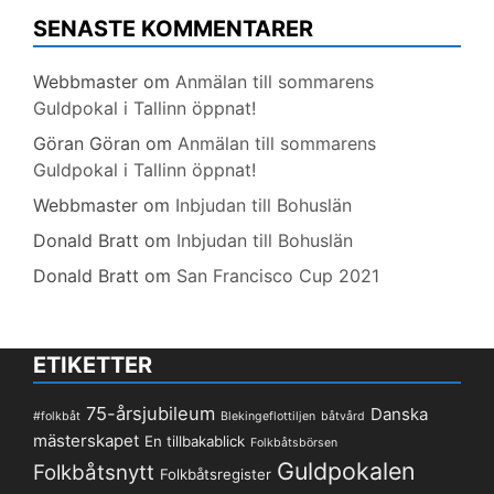
SENASTE KOMMENTARER
Webbmaster
om
Anmälan till sommarens
Guldpokal i Tallinn öppnat!
Göran Göran
om
Anmälan till sommarens
Guldpokal i Tallinn öppnat!
Webbmaster
om
Inbjudan till Bohuslän
Donald Bratt
om
Inbjudan till Bohuslän
Donald Bratt
om
San Francisco Cup 2021
ETIKETTER
75-årsjubileum
Danska
#folkbåt
Blekingeflottiljen
båtvård
mästerskapet
En tillbakablick
Folkbåtsbörsen
Guldpokalen
Folkbåtsnytt
Folkbåtsregister