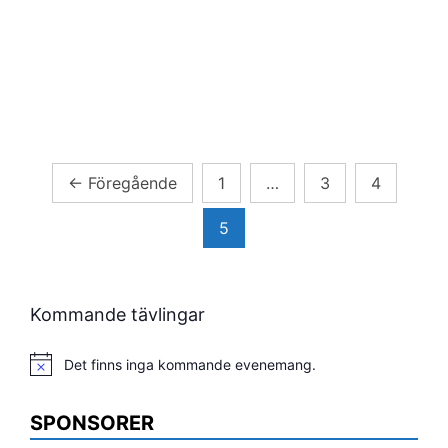
Sidnumrering
←
Föregående
1
…
3
4
för
5
inlägg
Kommande tävlingar
Det finns inga kommande evenemang.
Notis
SPONSORER