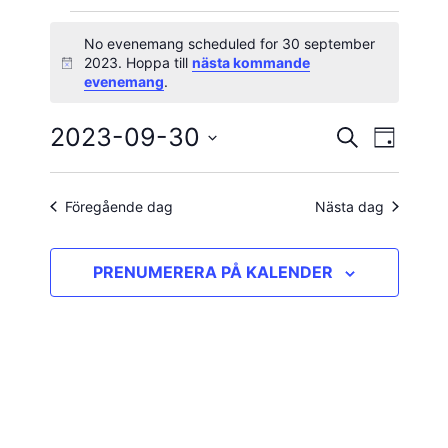
Evenemang
No evenemang scheduled for 30 september
2023. Hoppa till
nästa kommande
Notis
för
evenemang
.
30
2023-09-30
Evene
Evenema
SÖK
DAG
vynavig
Välj
september
Search
datum.
and
Föregående dag
Nästa dag
2023
Views
PRENUMERERA PÅ KALENDER
Navigatio