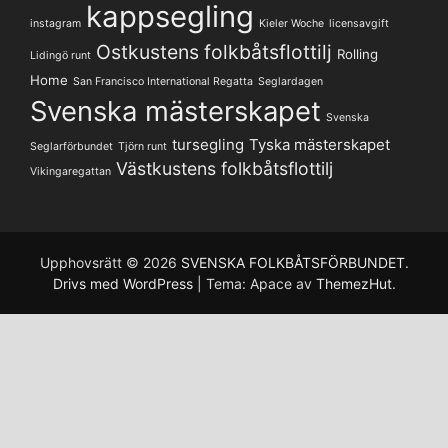
kappsegling
instagram
Kieler Woche
licensavgift
Ostkustens folkbåtsflottilj
Rolling
Lidingö runt
Home
San Francisco International Regatta
Seglardagen
Svenska mästerskapet
Svenska
tursegling
Tyska mästerskapet
Seglarförbundet
Tjörn runt
Västkustens folkbåtsflottilj
Vikingaregattan
Upphovsrätt © 2026
SVENSKA FOLKBÅTSFÖRBUNDET
.
Drivs med WordPress
|
Tema: Apace av
ThemezHut
.