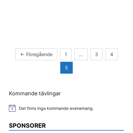
Sidnumrering
←
Föregående
1
…
3
4
för
5
inlägg
Kommande tävlingar
Det finns inga kommande evenemang.
Notis
SPONSORER