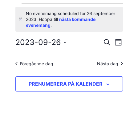
Evenemang
No evenemang scheduled for 26 september
2023. Hoppa till
nästa kommande
Notis
för
evenemang
.
26
2023-09-26
Evene
Evenema
SÖK
DAG
vynavig
Välj
september
Search
datum.
and
Föregående dag
Nästa dag
2023
Views
PRENUMERERA PÅ KALENDER
Navigatio