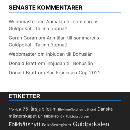
SENASTE KOMMENTARER
Webbmaster
om
Anmälan till sommarens
Guldpokal i Tallinn öppnat!
Göran Göran
om
Anmälan till sommarens
Guldpokal i Tallinn öppnat!
Webbmaster
om
Inbjudan till Bohuslän
Donald Bratt
om
Inbjudan till Bohuslän
Donald Bratt
om
San Francisco Cup 2021
ETIKETTER
75-årsjubileum
Danska
#folkbåt
Blekingeflottiljen
båtvård
mästerskapet
En tillbakablick
Folkbåtsbörsen
Guldpokalen
Folkbåtsnytt
Folkbåtsregister