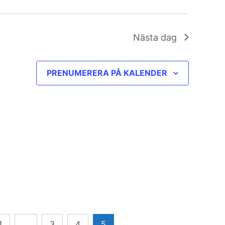
Nästa dag
PRENUMERERA PÅ KALENDER
1
…
3
4
5