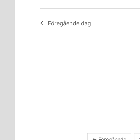
Föregående dag
Sidnumrering
←
Föregående