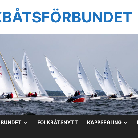
KBÅTSFÖRBUNDET
VISA
VIS
RBUNDET
FOLKBÅTSNYTT
KAPPSEGLING
UNDERMENY
UN