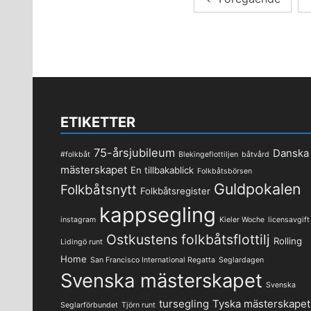
för
inlägg
ETIKETTER
75-årsjubileum
Danska
#folkbåt
Blekingeflottiljen
båtvård
mästerskapet
En tillbakablick
Folkbåtsbörsen
Guldpokalen
Folkbåtsnytt
Folkbåtsregister
kappsegling
instagram
Kieler Woche
licensavgift
Ostkustens folkbåtsflottilj
Rolling
Lidingö runt
Home
San Francisco International Regatta
Seglardagen
Svenska mästerskapet
Svenska
tursegling
Tyska mästerskapet
Seglarförbundet
Tjörn runt