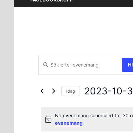
Evenemang
Evenemang
Ange
H
nyckelord.
Search
för
Sök
and
efter
30
2023-10-
Evenemang
Views
Idag
efter
Välj
oktober
Navigation
nyckelord.
datum.
No evenemang scheduled for 30 o
2023
evenemang
.