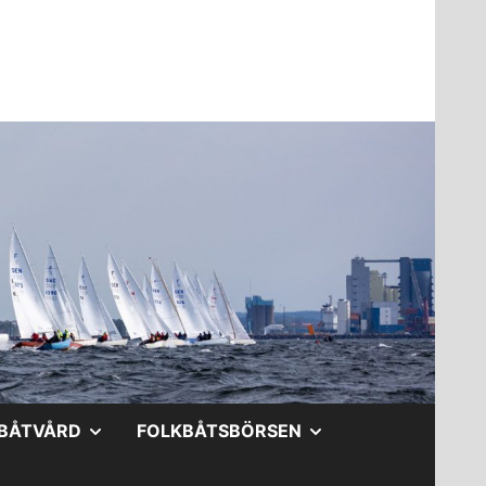
A
VISA
VISA
BÅTVÅRD
FOLKBÅTSBÖRSEN
DERMENY
UNDERMENY
UNDERMENY