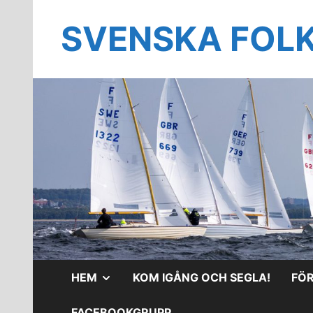
Hoppa
till
SVENSKA FOL
innehåll
VISA
HEM
KOM IGÅNG OCH SEGLA!
FÖ
UNDERMENY
FACEBOOKGRUPP