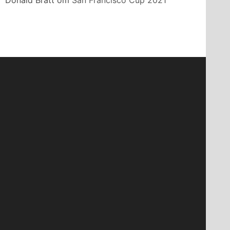
Donald Bratt
om
San Francisco Cup 2021