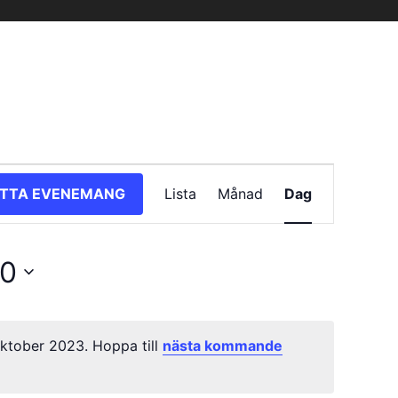
Evenemang
ITTA EVENEMANG
Lista
Månad
Dag
vynavigering
30
ktober 2023. Hoppa till
nästa kommande
Notis