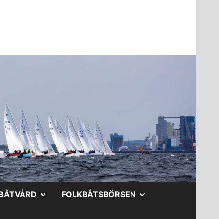
A
VISA
VISA
BÅTVÅRD
FOLKBÅTSBÖRSEN
DERMENY
UNDERMENY
UNDERMENY