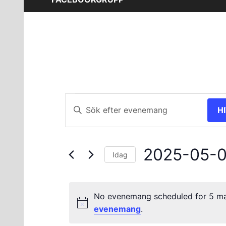
Evenemang
Evenemang
Ange
H
nyckelord.
Search
för
Sök
and
efter
5
2025-05-
Evenemang
Views
Idag
efter
Välj
maj
Navigation
nyckelord.
datum.
No evenemang scheduled for 5 ma
2025
evenemang
.