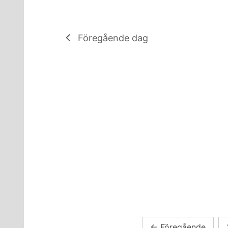
Föregående dag
Sidnumrering
←
Föregående