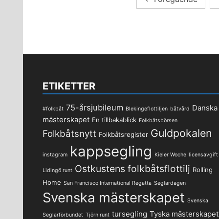
för
inlägg
ETIKETTER
75-årsjubileum
Danska
#folkbåt
Blekingeflottiljen
båtvård
mästerskapet
En tillbakablick
Folkbåtsbörsen
Guldpokalen
Folkbåtsnytt
Folkbåtsregister
kappsegling
instagram
Kieler Woche
licensavgift
Ostkustens folkbåtsflottilj
Rolling
Lidingö runt
Home
San Francisco International Regatta
Seglardagen
Svenska mästerskapet
Svenska
tursegling
Tyska mästerskapet
Seglarförbundet
Tjörn runt