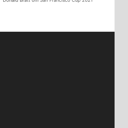
Donald Bratt
om
San Francisco Cup 2021