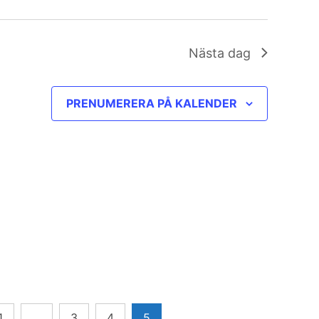
Nästa dag
PRENUMERERA PÅ KALENDER
1
…
3
4
5