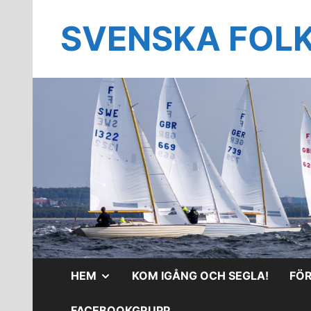
Hoppa
till
SVENSKA FOL
innehåll
VISA
HEM
KOM IGÅNG OCH SEGLA!
FÖ
UNDERMENY
FACEBOOKGRUPP