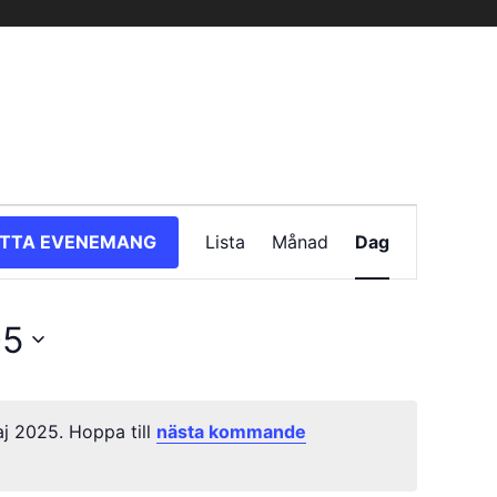
Evenemang
ITTA EVENEMANG
Lista
Månad
Dag
vynavigering
05
j 2025. Hoppa till
nästa kommande
Notis