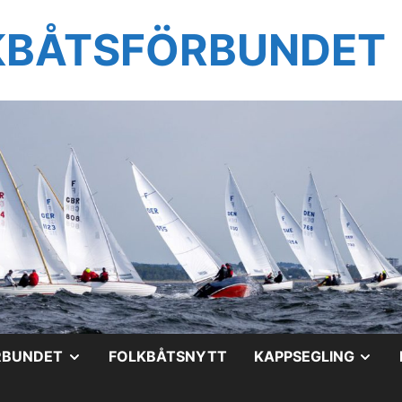
KBÅTSFÖRBUNDET
VISA
VIS
RBUNDET
FOLKBÅTSNYTT
KAPPSEGLING
UNDERMENY
UN