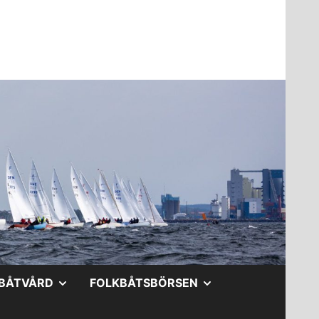
A
VISA
VISA
BÅTVÅRD
FOLKBÅTSBÖRSEN
DERMENY
UNDERMENY
UNDERMENY