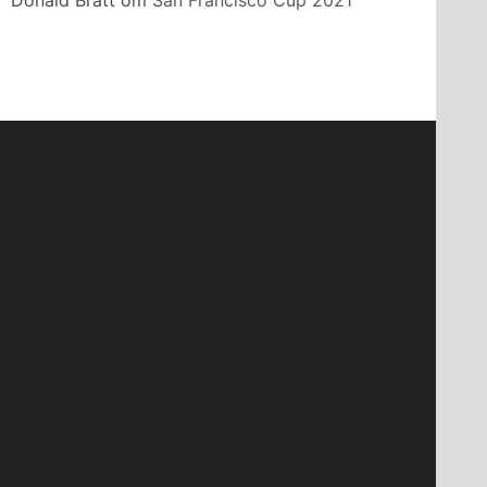
Donald Bratt
om
San Francisco Cup 2021