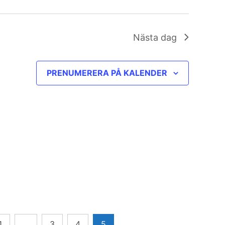
Nästa dag
PRENUMERERA PÅ KALENDER
1
…
3
4
5