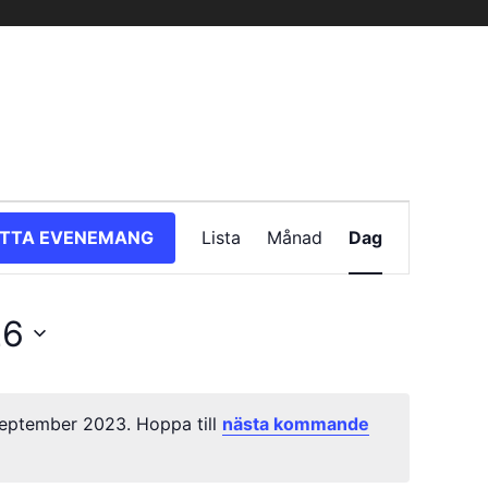
Evenemang
ITTA EVENEMANG
Lista
Månad
Dag
vynavigering
26
eptember 2023. Hoppa till
nästa kommande
Notis