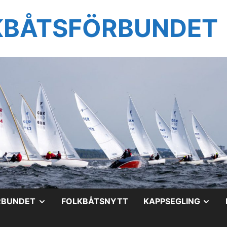
KBÅTSFÖRBUNDET
VISA
VIS
RBUNDET
FOLKBÅTSNYTT
KAPPSEGLING
UNDERMENY
UN