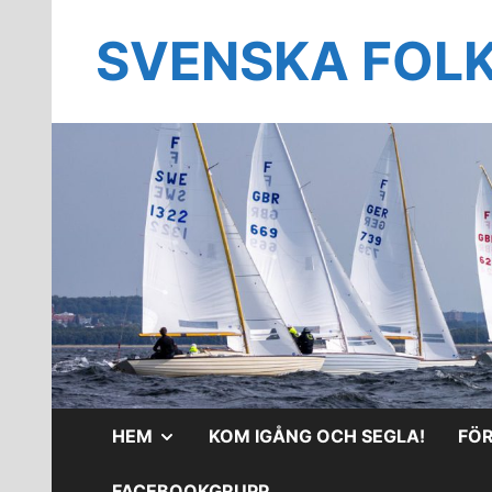
Hoppa
till
SVENSKA FOL
innehåll
VISA
HEM
KOM IGÅNG OCH SEGLA!
FÖ
UNDERMENY
FACEBOOKGRUPP