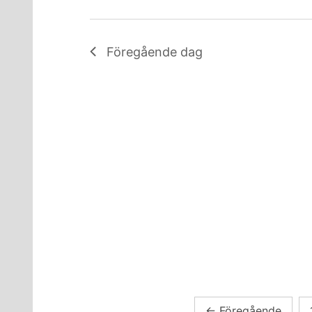
Föregående dag
Sidnumrering
←
Föregående