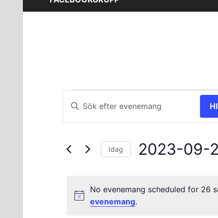
Evenemang
Evenemang
Ange
H
nyckelord.
Search
för
Sök
and
efter
26
2023-09-
Evenemang
Views
Idag
efter
Välj
september
Navigation
nyckelord.
datum.
No evenemang scheduled for 26 s
2023
evenemang
.