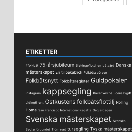
för
inlägg
ETIKETTER
75-årsjubileum
Danska
#folkbåt
Blekingeflottiljen
båtvård
mästerskapet
En tillbakablick
Folkbåtsbörsen
Guldpokalen
Folkbåtsnytt
Folkbåtsregister
kappsegling
instagram
Kieler Woche
licensavgift
Ostkustens folkbåtsflottilj
Rolling
Lidingö runt
Home
San Francisco International Regatta
Seglardagen
Svenska mästerskapet
Svenska
tursegling
Tyska mästerskapet
Seglarförbundet
Tjörn runt