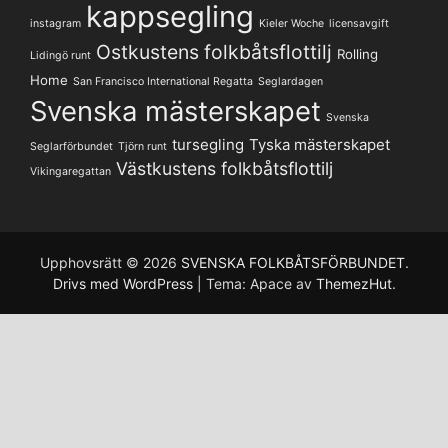
kappsegling
instagram
Kieler Woche
licensavgift
Ostkustens folkbåtsflottilj
Rolling
Lidingö runt
Home
San Francisco International Regatta
Seglardagen
Svenska mästerskapet
Svenska
tursegling
Tyska mästerskapet
Seglarförbundet
Tjörn runt
Västkustens folkbåtsflottilj
Vikingaregattan
Upphovsrätt © 2026
SVENSKA FOLKBÅTSFÖRBUNDET
.
Drivs med WordPress
|
Tema: Apace av
ThemezHut
.