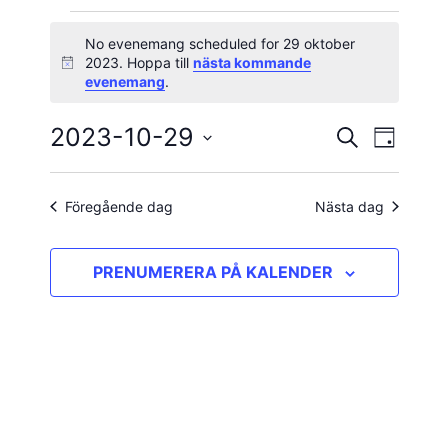
Evenemang
No evenemang scheduled for 29 oktober
2023. Hoppa till
nästa kommande
Notis
för
evenemang
.
29
2023-10-29
Evene
Evenema
SÖK
DAG
vynavig
Välj
oktober
Search
datum.
and
Föregående dag
Nästa dag
2023
Views
PRENUMERERA PÅ KALENDER
Navigatio