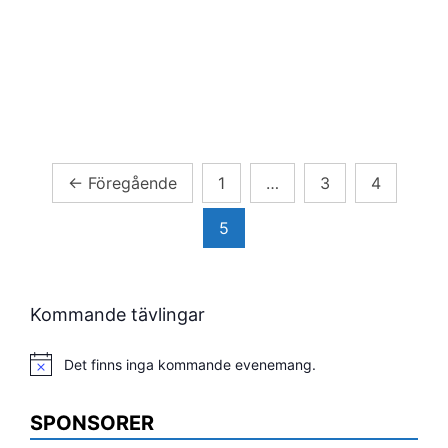
Sidnumrering
←
Föregående
1
…
3
4
för
5
inlägg
Kommande tävlingar
Det finns inga kommande evenemang.
Notis
SPONSORER