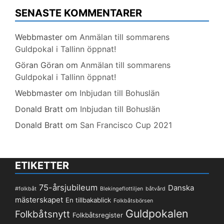
SENASTE KOMMENTARER
Webbmaster
om
Anmälan till sommarens
Guldpokal i Tallinn öppnat!
Göran Göran
om
Anmälan till sommarens
Guldpokal i Tallinn öppnat!
Webbmaster
om
Inbjudan till Bohuslän
Donald Bratt
om
Inbjudan till Bohuslän
Donald Bratt
om
San Francisco Cup 2021
ETIKETTER
75-årsjubileum
Danska
#folkbåt
Blekingeflottiljen
båtvård
mästerskapet
En tillbakablick
Folkbåtsbörsen
Guldpokalen
Folkbåtsnytt
Folkbåtsregister