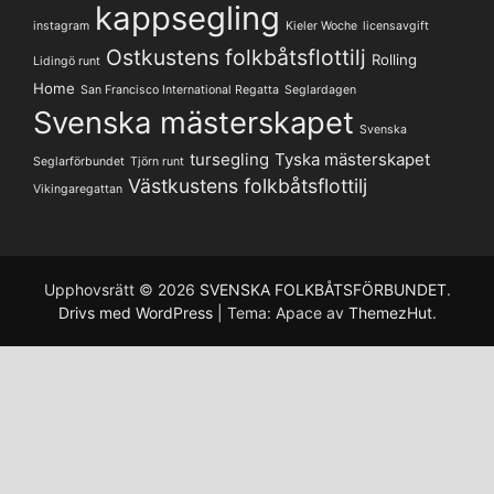
kappsegling
instagram
Kieler Woche
licensavgift
Ostkustens folkbåtsflottilj
Rolling
Lidingö runt
Home
San Francisco International Regatta
Seglardagen
Svenska mästerskapet
Svenska
tursegling
Tyska mästerskapet
Seglarförbundet
Tjörn runt
Västkustens folkbåtsflottilj
Vikingaregattan
Upphovsrätt © 2026
SVENSKA FOLKBÅTSFÖRBUNDET
.
Drivs med WordPress
|
Tema: Apace av
ThemezHut
.