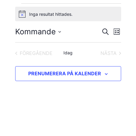
Evenemang
Inga resultat hittades.
Notis
Kommande
Evene
Evenema
SÖK
LISTA
vynavig
Välj
Search
datum.
and
FÖREGÅENDE
Idag
NÄSTA
EVENEMANG
EVENEMAN
Views
PRENUMERERA PÅ KALENDER
Navigatio