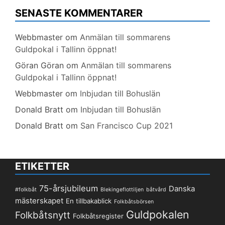
SENASTE KOMMENTARER
Webbmaster
om
Anmälan till sommarens
Guldpokal i Tallinn öppnat!
Göran Göran
om
Anmälan till sommarens
Guldpokal i Tallinn öppnat!
Webbmaster
om
Inbjudan till Bohuslän
Donald Bratt
om
Inbjudan till Bohuslän
Donald Bratt
om
San Francisco Cup 2021
ETIKETTER
75-årsjubileum
Danska
#folkbåt
Blekingeflottiljen
båtvård
mästerskapet
En tillbakablick
Folkbåtsbörsen
Guldpokalen
Folkbåtsnytt
Folkbåtsregister