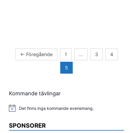
Sidnumrering
←
Föregående
1
…
3
4
för
5
inlägg
Kommande tävlingar
Det finns inga kommande evenemang.
Notis
SPONSORER