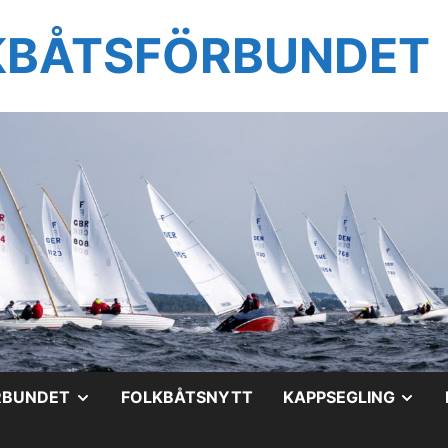
KBÅTSFÖRBUNDET
VISA
VIS
RBUNDET
FOLKBÅTSNYTT
KAPPSEGLING
UNDERMENY
UN