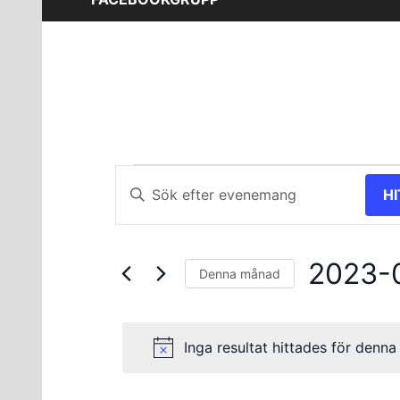
Evenemang
Evenemang
Ange
H
nyckelord.
Search
Sök
and
efter
2023-
Evenemang
Views
Denna månad
efter
Välj
Navigation
nyckelord.
datum.
Inga resultat hittades för denna