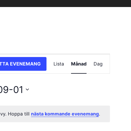
Evenemang
ITTA EVENEMANG
Lista
Månad
Dag
vynavigering
09-01
 vy. Hoppa till
nästa kommande evenemang
.
Notis