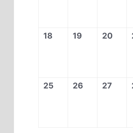
0
0
0
18
19
20
evenemang,
evenemang,
evenem
0
0
0
25
26
27
evenemang,
evenemang,
evenem