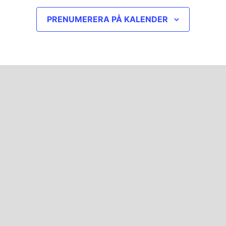
PRENUMERERA PÅ KALENDER
1
…
3
4
5