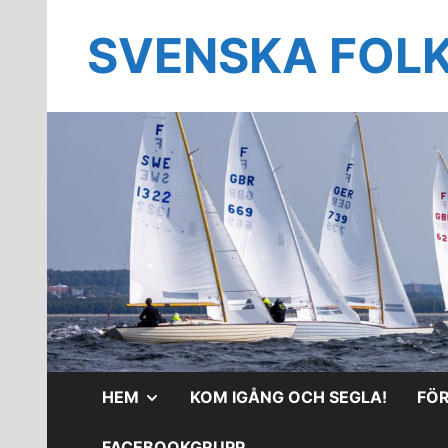
Hoppa
till
SVENSKA FOL
innehåll
VISA
HEM
KOM IGÅNG OCH SEGLA!
FÖ
UNDERMENY
FACEBOOKGRUPP