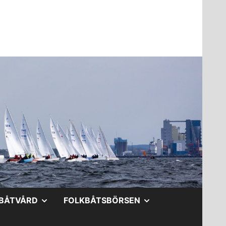
A
VISA
VISA
BÅTVÅRD
FOLKBÅTSBÖRSEN
DERMENY
UNDERMENY
UNDERMENY