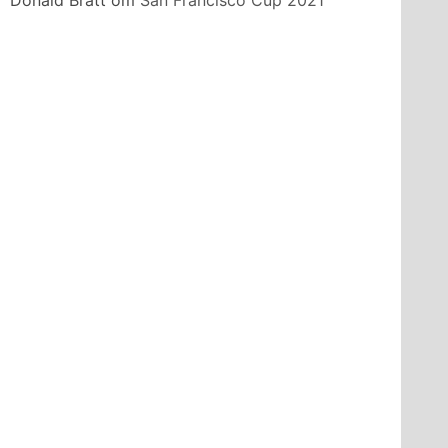
Donald Bratt
om
San Francisco Cup 2021
,
,