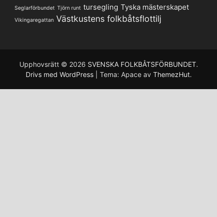
tursegling
Tyska mästerskapet
Seglarförbundet
Tjörn runt
Västkustens folkbåtsflottilj
Vikingaregattan
Upphovsrätt © 2026
SVENSKA FOLKBÅTSFÖRBUNDET
.
Drivs med WordPress
|
Tema: Apace av
ThemezHut
.