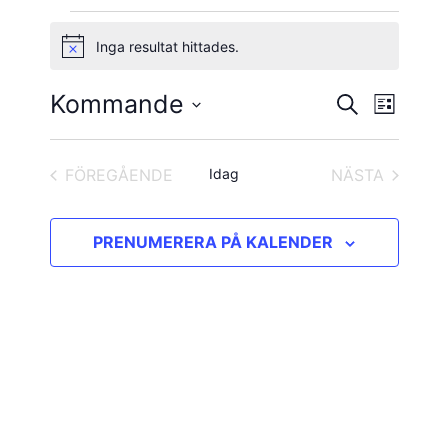
Evenemang
Inga resultat hittades.
Notis
Kommande
Evene
Evenema
SÖK
LISTA
vynavig
Välj
Search
datum.
and
FÖREGÅENDE
Idag
NÄSTA
EVENEMANG
EVENEMAN
Views
PRENUMERERA PÅ KALENDER
Navigatio