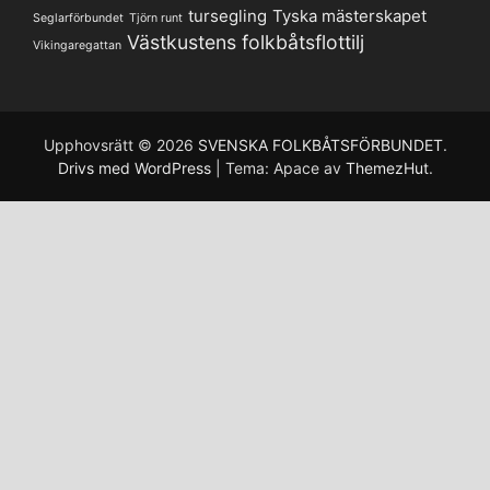
tursegling
Tyska mästerskapet
Seglarförbundet
Tjörn runt
Västkustens folkbåtsflottilj
Vikingaregattan
Upphovsrätt © 2026
SVENSKA FOLKBÅTSFÖRBUNDET
.
Drivs med WordPress
|
Tema: Apace av
ThemezHut
.