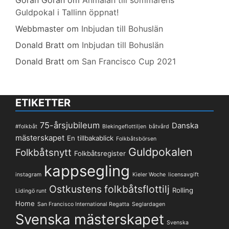
Göran Göran
om
Anmälan till sommarens
Guldpokal i Tallinn öppnat!
Webbmaster
om
Inbjudan till Bohuslän
Donald Bratt
om
Inbjudan till Bohuslän
Donald Bratt
om
San Francisco Cup 2021
ETIKETTER
75-årsjubileum
Danska
#folkbåt
Blekingeflottiljen
båtvård
mästerskapet
En tillbakablick
Folkbåtsbörsen
Guldpokalen
Folkbåtsnytt
Folkbåtsregister
kappsegling
instagram
Kieler Woche
licensavgift
Ostkustens folkbåtsflottilj
Rolling
Lidingö runt
Home
San Francisco International Regatta
Seglardagen
Svenska mästerskapet
Svenska