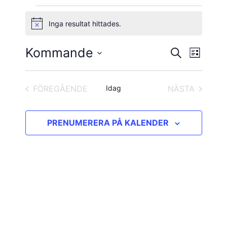
Evenemang
Inga resultat hittades.
Notis
Kommande
Evene
Evenema
SÖK
LISTA
vynavig
Välj
Search
datum.
and
FÖREGÅENDE
Idag
NÄSTA
EVENEMANG
EVENEMAN
Views
PRENUMERERA PÅ KALENDER
Navigatio