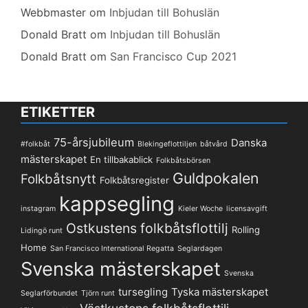
Webbmaster
om
Inbjudan till Bohuslän
Donald Bratt
om
Inbjudan till Bohuslän
Donald Bratt
om
San Francisco Cup 2021
ETIKETTER
75-årsjubileum
Danska
#folkbåt
Blekingeflottiljen
båtvård
mästerskapet
En tillbakablick
Folkbåtsbörsen
Guldpokalen
Folkbåtsnytt
Folkbåtsregister
kappsegling
instagram
Kieler Woche
licensavgift
Ostkustens folkbåtsflottilj
Rolling
Lidingö runt
Home
San Francisco International Regatta
Seglardagen
Svenska mästerskapet
Svenska
tursegling
Tyska mästerskapet
Seglarförbundet
Tjörn runt