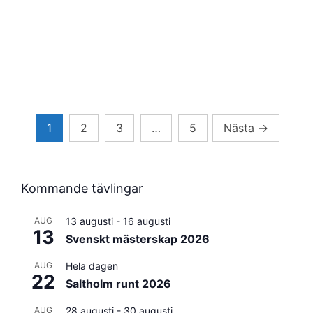
Sidnumrering
1
2
3
…
5
Nästa
→
för
inlägg
Kommande tävlingar
AUG
13 augusti
-
16 augusti
13
Svenskt mästerskap 2026
AUG
Hela dagen
22
Saltholm runt 2026
AUG
28 augusti
-
30 augusti