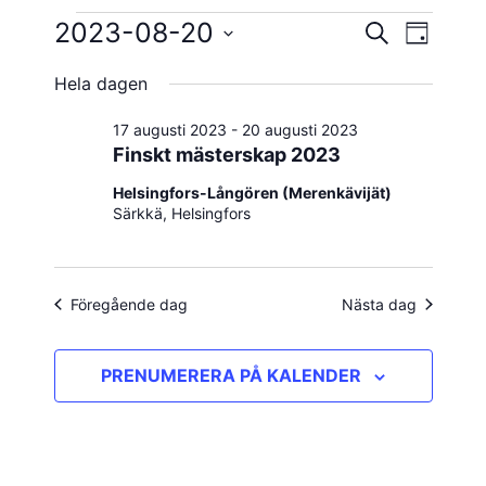
Evenemang
2023-08-20
Evene
Evenema
SÖK
DAG
vynavig
Välj
Search
för
Hela dagen
datum.
and
20
17 augusti 2023
-
20 augusti 2023
Views
Finskt mästerskap 2023
augusti
Navigatio
Helsingfors-Långören (Merenkävijät)
Särkkä, Helsingfors
2023
Föregående dag
Nästa dag
PRENUMERERA PÅ KALENDER