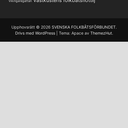
Västkustens folkbåtsflottilj
Vikingaregattan
Upphovsrätt © 2026
SVENSKA FOLKBÅTSFÖRBUNDET
.
Drivs med WordPress
|
Tema: Apace av
ThemezHut
.