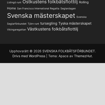
Ostkustens folkbåtsflottilj
Rolling
Lidingö runt
Home
San Francisco International Regatta
Seglardagen
Svenska mästerskapet
Svenska
tursegling
Tyska mästerskapet
Seglarförbundet
Tjörn runt
Västkustens folkbåtsflottilj
Vikingaregattan
Upphovsrätt © 2026
SVENSKA FOLKBÅTSFÖRBUNDET
.
Drivs med WordPress
|
Tema: Apace av
ThemezHut
.