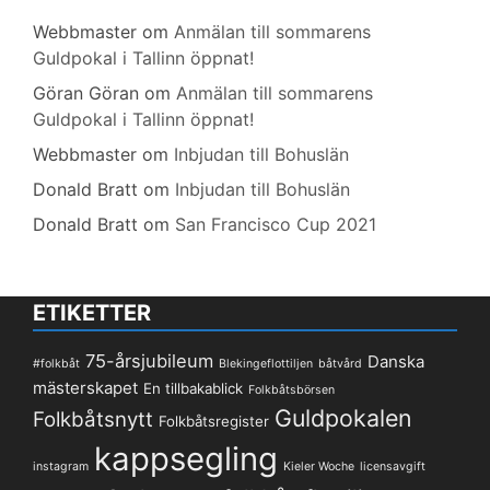
Webbmaster
om
Anmälan till sommarens
Guldpokal i Tallinn öppnat!
Göran Göran
om
Anmälan till sommarens
Guldpokal i Tallinn öppnat!
Webbmaster
om
Inbjudan till Bohuslän
Donald Bratt
om
Inbjudan till Bohuslän
Donald Bratt
om
San Francisco Cup 2021
ETIKETTER
75-årsjubileum
Danska
#folkbåt
Blekingeflottiljen
båtvård
mästerskapet
En tillbakablick
Folkbåtsbörsen
Guldpokalen
Folkbåtsnytt
Folkbåtsregister
kappsegling
instagram
Kieler Woche
licensavgift