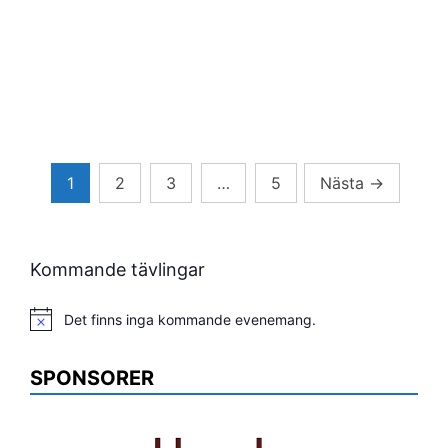
Sidnumrering
1
2
3
…
5
Nästa
→
för
inlägg
Kommande tävlingar
Det finns inga kommande evenemang.
Notis
SPONSORER