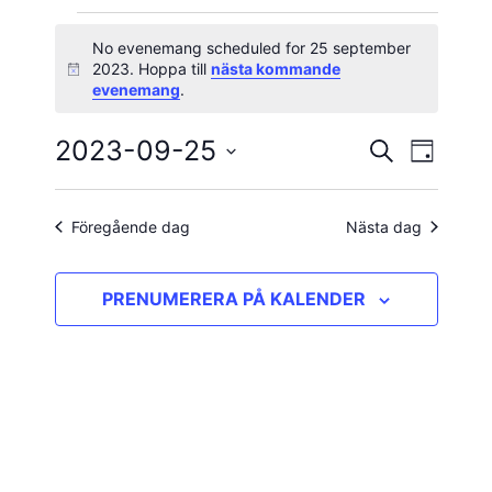
Evenemang
No evenemang scheduled for 25 september
2023. Hoppa till
nästa kommande
Notis
för
evenemang
.
25
2023-09-25
Evene
Evenema
SÖK
DAG
vynavig
Välj
september
Search
datum.
and
Föregående dag
Nästa dag
2023
Views
PRENUMERERA PÅ KALENDER
Navigatio