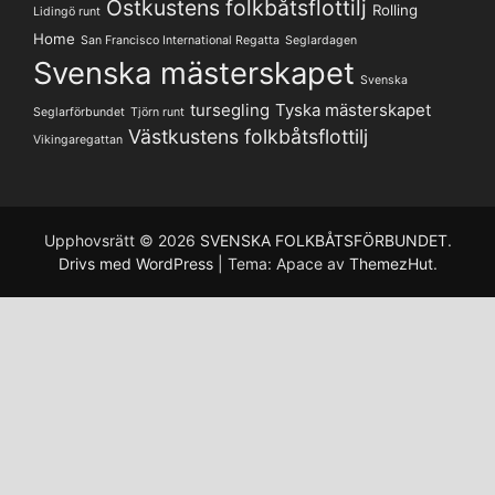
Ostkustens folkbåtsflottilj
Rolling
Lidingö runt
Home
San Francisco International Regatta
Seglardagen
Svenska mästerskapet
Svenska
tursegling
Tyska mästerskapet
Seglarförbundet
Tjörn runt
Västkustens folkbåtsflottilj
Vikingaregattan
Upphovsrätt © 2026
SVENSKA FOLKBÅTSFÖRBUNDET
.
Drivs med WordPress
|
Tema: Apace av
ThemezHut
.