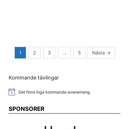
Sidnumrering
1
2
3
…
5
Nästa
→
för
inlägg
Kommande tävlingar
Det finns inga kommande evenemang.
Notis
SPONSORER