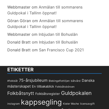
Webbmaster
om
Anmälan till sommarens
Guldpokal i Tallinn öppnat!
Göran Göran
om
Anmälan till sommarens
Guldpokal i Tallinn öppnat!
Webbmaster
om
Inbjudan till Bohuslän
Donald Bratt
om
Inbjudan till Bohuslän
Donald Bratt
om
San Francisco Cup 2021
ETIKETTER
75-årsjubileum
Danska
#folkbåt
Blekingeflottiljen
båtvård
mästerskapet
En tillbakablick
Folkbåtsbörsen
Guldpokalen
Folkbåtsnytt
Folkbåtsregister
kappsegling
instagram
Kieler Woche
licensavgift