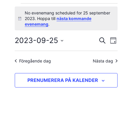
Evenemang
No evenemang scheduled for 25 september
2023. Hoppa till
nästa kommande
Notis
för
evenemang
.
25
2023-09-25
Evene
Evenema
SÖK
DAG
vynavig
Välj
september
Search
datum.
and
Föregående dag
Nästa dag
2023
Views
PRENUMERERA PÅ KALENDER
Navigatio