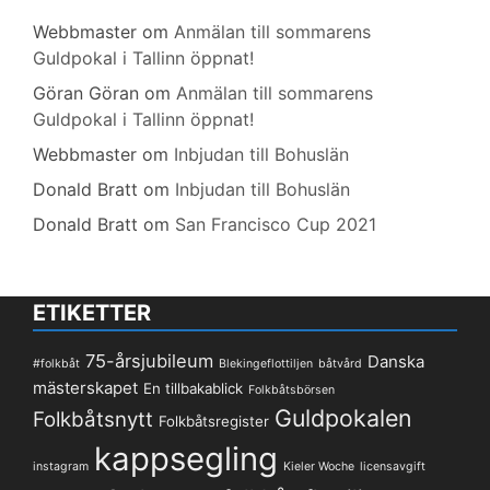
Webbmaster
om
Anmälan till sommarens
Guldpokal i Tallinn öppnat!
Göran Göran
om
Anmälan till sommarens
Guldpokal i Tallinn öppnat!
Webbmaster
om
Inbjudan till Bohuslän
Donald Bratt
om
Inbjudan till Bohuslän
Donald Bratt
om
San Francisco Cup 2021
ETIKETTER
75-årsjubileum
Danska
#folkbåt
Blekingeflottiljen
båtvård
mästerskapet
En tillbakablick
Folkbåtsbörsen
Guldpokalen
Folkbåtsnytt
Folkbåtsregister
kappsegling
instagram
Kieler Woche
licensavgift