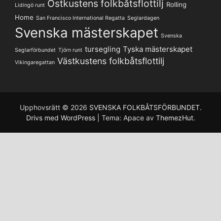
Ostkustens folkbåtsflottilj
Rolling
Lidingö runt
Home
San Francisco International Regatta
Seglardagen
Svenska mästerskapet
Svenska
tursegling
Tyska mästerskapet
Seglarförbundet
Tjörn runt
Västkustens folkbåtsflottilj
Vikingaregattan
Upphovsrätt © 2026
SVENSKA FOLKBÅTSFÖRBUNDET
.
Drivs med WordPress
|
Tema: Apace av
ThemezHut
.