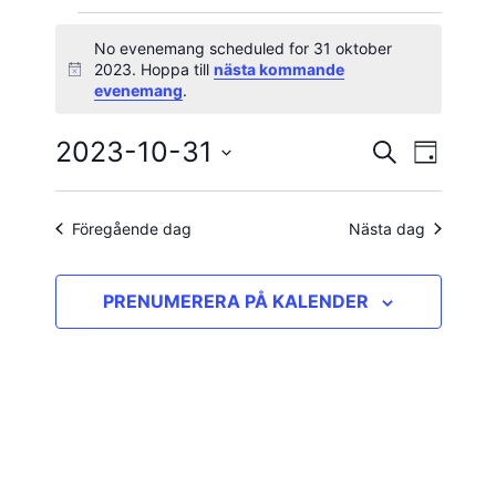
Evenemang
No evenemang scheduled for 31 oktober
2023. Hoppa till
nästa kommande
Notis
för
evenemang
.
31
2023-10-31
Evene
Evenema
SÖK
DAG
vynavig
Välj
oktober
Search
datum.
and
Föregående dag
Nästa dag
2023
Views
PRENUMERERA PÅ KALENDER
Navigatio