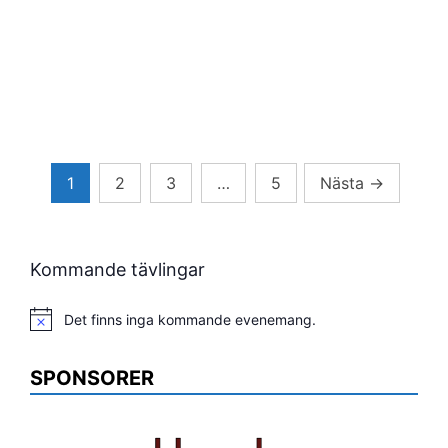
Sidnumrering
1
2
3
…
5
Nästa
→
för
inlägg
Kommande tävlingar
Det finns inga kommande evenemang.
Notis
SPONSORER