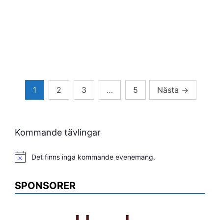
Sidnumrering
1
2
3
…
5
Nästa
→
för
inlägg
Kommande tävlingar
Det finns inga kommande evenemang.
Notis
SPONSORER