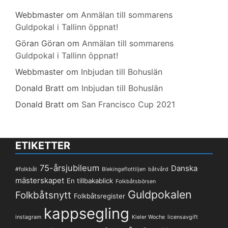
Webbmaster
om
Anmälan till sommarens
Guldpokal i Tallinn öppnat!
Göran Göran
om
Anmälan till sommarens
Guldpokal i Tallinn öppnat!
Webbmaster
om
Inbjudan till Bohuslän
Donald Bratt
om
Inbjudan till Bohuslän
Donald Bratt
om
San Francisco Cup 2021
ETIKETTER
75-årsjubileum
Danska
#folkbåt
Blekingeflottiljen
båtvård
mästerskapet
En tillbakablick
Folkbåtsbörsen
Guldpokalen
Folkbåtsnytt
Folkbåtsregister
kappsegling
instagram
Kieler Woche
licensavgift