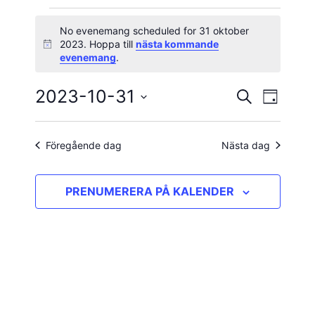
Evenemang
No evenemang scheduled for 31 oktober
2023. Hoppa till
nästa kommande
Notis
för
evenemang
.
31
2023-10-31
Evene
Evenema
SÖK
DAG
vynavig
Välj
oktober
Search
datum.
and
Föregående dag
Nästa dag
2023
Views
PRENUMERERA PÅ KALENDER
Navigatio