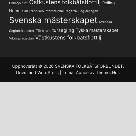
Ostkustens folkbåtsflottilj
Rolling
Lidingö runt
Home
San Francisco International Regatta
Seglardagen
Svenska mästerskapet
Svenska
tursegling
Tyska mästerskapet
Seglarförbundet
Tjörn runt
Västkustens folkbåtsflottilj
Vikingaregattan
Upphovsrätt © 2026
SVENSKA FOLKBÅTSFÖRBUNDET
.
Drivs med WordPress
|
Tema: Apace av
ThemezHut
.