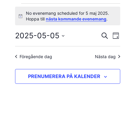
Evenemang
No evenemang scheduled for 5 maj 2025.
Notis
Hoppa till
nästa kommande evenemang
.
för
2025-05-05
Evene
Evenema
SÖK
5
DAG
vynavig
Välj
Search
maj
datum.
and
Föregående dag
Nästa dag
2025
Views
PRENUMERERA PÅ KALENDER
Navigatio