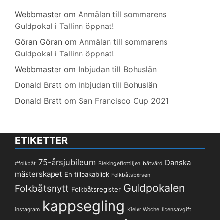
Webbmaster
om
Anmälan till sommarens
Guldpokal i Tallinn öppnat!
Göran Göran
om
Anmälan till sommarens
Guldpokal i Tallinn öppnat!
Webbmaster
om
Inbjudan till Bohuslän
Donald Bratt
om
Inbjudan till Bohuslän
Donald Bratt
om
San Francisco Cup 2021
ETIKETTER
75-årsjubileum
Danska
#folkbåt
Blekingeflottiljen
båtvård
mästerskapet
En tillbakablick
Folkbåtsbörsen
Guldpokalen
Folkbåtsnytt
Folkbåtsregister
kappsegling
instagram
Kieler Woche
licensavgift