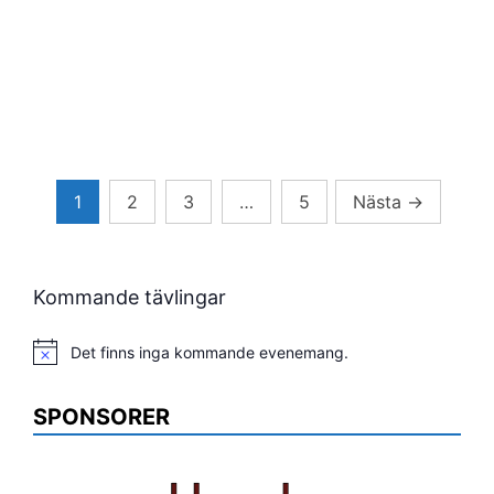
Sidnumrering
1
2
3
…
5
Nästa
→
för
inlägg
Kommande tävlingar
Det finns inga kommande evenemang.
Notis
SPONSORER