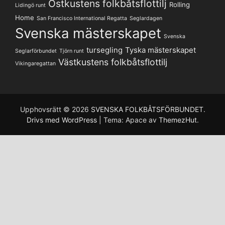
Ostkustens folkbåtsflottilj
Rolling
Lidingö runt
Home
San Francisco International Regatta
Seglardagen
Svenska mästerskapet
Svenska
tursegling
Tyska mästerskapet
Seglarförbundet
Tjörn runt
Västkustens folkbåtsflottilj
Vikingaregattan
Upphovsrätt © 2026
SVENSKA FOLKBÅTSFÖRBUNDET
.
Drivs med WordPress
|
Tema: Apace av
ThemezHut
.