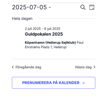
Evenemang
2025-07-05
Evene
Evenema
SÖK
DAG
vynavig
Välj
Search
för
Hela dagen
datum.
and
5
2 juli 2025
-
6 juli 2025
Views
Guldpokalen 2025
juli
Navigatio
Köpenhamn (Hellerup Sejlklub)
Paul
Elvstrøms Plads 1, Hellerup
2025
Föregående dag
Nästa dag
PRENUMERERA PÅ KALENDER