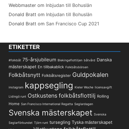
Webbmaster
om
Inbjudan till Bohuslän
Donald Bratt
om
Inbjudan till Bohuslän
Donald Bratt
om
San Francisco Cup 2021
ETIKETTER
75-årsjubileum
Danska
#folkbåt
Blekingeflottiljen
båtvård
mästerskapet
En tillbakablick
Folkbåtsbörsen
Guldpokalen
Folkbåtsnytt
Folkbåtsregister
kappsegling
instagram
Kieler Woche
licensavgift
Ostkustens folkbåtsflottilj
Rolling
Lidingö runt
Home
San Francisco International Regatta
Seglardagen
Svenska mästerskapet
Svenska
tursegling
Tyska mästerskapet
Seglarförbundet
Tjörn runt