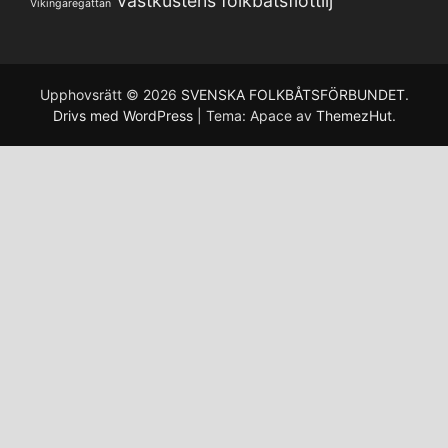
Västkustens folkbåtsflottilj
Vikingaregattan
Upphovsrätt © 2026
SVENSKA FOLKBÅTSFÖRBUNDET
.
Drivs med WordPress
|
Tema: Apace av
ThemezHut
.