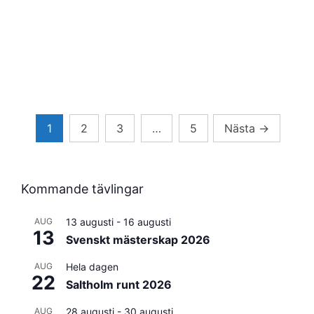
Sidnumrering
1
2
3
…
5
Nästa
→
för
inlägg
Kommande tävlingar
AUG
13 augusti
-
16 augusti
13
Svenskt mästerskap 2026
AUG
Hela dagen
22
Saltholm runt 2026
AUG
28 augusti
-
30 augusti