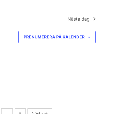
Nästa dag
PRENUMERERA PÅ KALENDER
…
5
Nästa
→