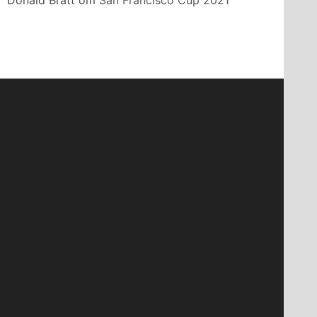
Donald Bratt
om
San Francisco Cup 2021