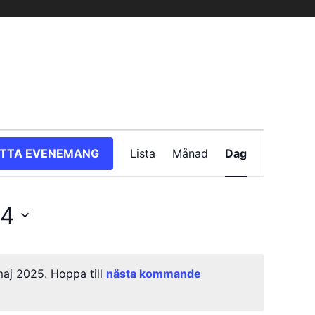
Evenemang
ITTA EVENEMANG
Lista
Månad
Dag
vynavigering
24
aj 2025. Hoppa till
nästa kommande
Notis