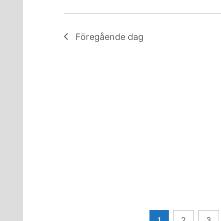
Föregående dag
Sidnumrering
1
2
3