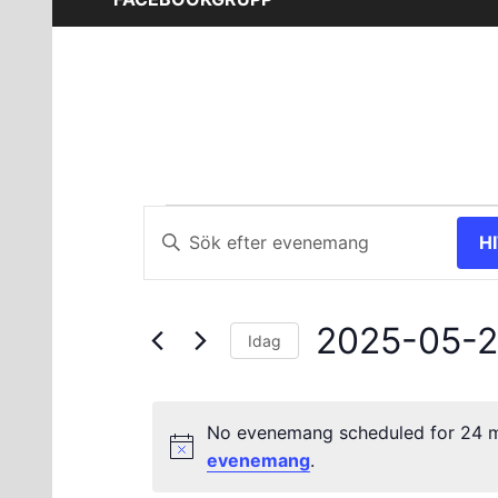
Evenemang
Evenemang
Ange
H
nyckelord.
Search
för
Sök
and
efter
24
2025-05-
Evenemang
Views
Idag
efter
Välj
maj
Navigation
nyckelord.
datum.
No evenemang scheduled for 24 m
2025
evenemang
.