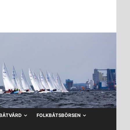
A
VISA
VISA
BÅTVÅRD
FOLKBÅTSBÖRSEN
DERMENY
UNDERMENY
UNDERMENY