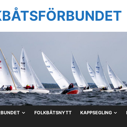
KBÅTSFÖRBUNDET
VISA
VIS
RBUNDET
FOLKBÅTSNYTT
KAPPSEGLING
UNDERMENY
UN