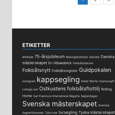
för
inlägg
ETIKETTER
75-årsjubileum
Danska
#folkbåt
Blekingeflottiljen
båtvård
mästerskapet
En tillbakablick
Folkbåtsbörsen
Guldpokalen
Folkbåtsnytt
Folkbåtsregister
kappsegling
instagram
Kieler Woche
licensavgift
Ostkustens folkbåtsflottilj
Rolling
Lidingö runt
Home
San Francisco International Regatta
Seglardagen
Svenska mästerskapet
Svenska
tursegling
Tyska mästerskapet
Seglarförbundet
Tjörn runt