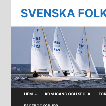
Hoppa
till
SVENSKA FOL
innehåll
VISA
HEM
KOM IGÅNG OCH SEGLA!
FÖ
UNDERMENY
FACEBOOKGRUPP